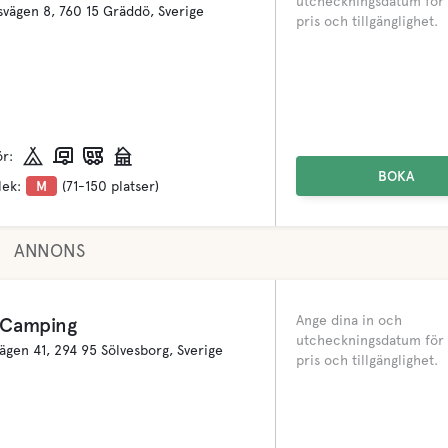
utcheckningsdatum för 
svägen 8, 760 15 Gräddö, Sverige
pris och tillgänglighet.
ör:
BOKA
lek:
M
(71-150 platser)
ANNONS
Ange dina in och
s Camping
utcheckningsdatum för 
gen 41, 294 95 Sölvesborg, Sverige
pris och tillgänglighet.