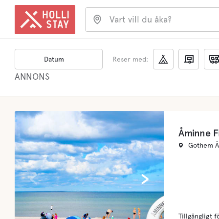
Vart vill du åka?
Datum
Reser med:
ANNONS
Åminne F
Gothem Åm
‹
›
Tillgängligt f