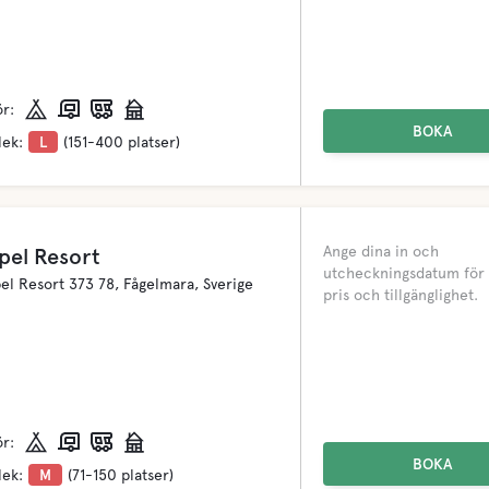
ör:
BOKA
lek:
L
(151-400 platser)
Ange dina in och
pel Resort
utcheckningsdatum för 
pel Resort 373 78, Fågelmara, Sverige
pris och tillgänglighet.
ör:
BOKA
lek:
M
(71-150 platser)