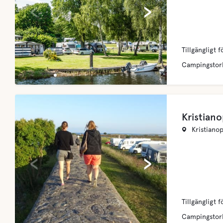
‹
›
Tillgängligt f
Campingstor
Kristiano
Kristiano
‹
›
Tillgängligt f
Campingstor