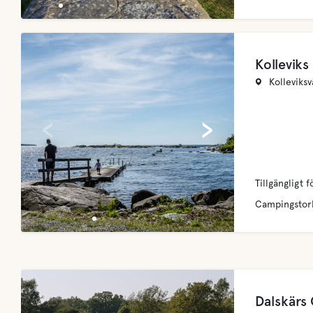
Kollevik
Kolleviks
‹
›
Tillgängligt f
Campingstor
Dalskärs