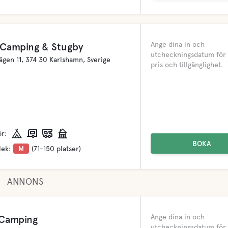
Ange dina in och
s Camping & Stugby
utcheckningsdatum för 
vägen 11, 374 30 Karlshamn, Sverige
pris och tillgänglighet.
ör:
BOKA
lek:
M
(71-150 platser)
ANNONS
Ange dina in och
 Camping
utcheckningsdatum för 