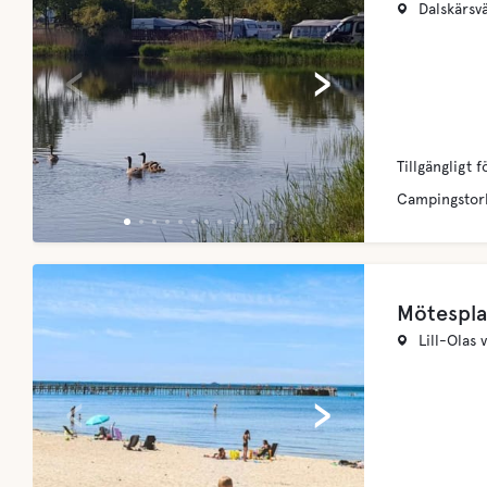
Dalskärsv
‹
›
Tillgängligt f
Campingstor
Mötespla
Lill-Olas 
‹
›