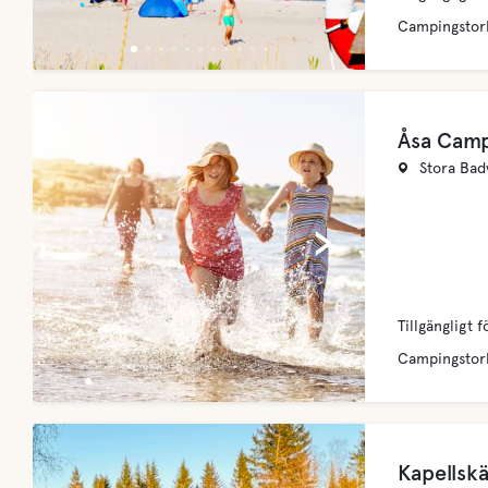
Campingstor
Åsa Camp
Stora Bad
‹
›
Tillgängligt f
Campingstor
Kapellsk