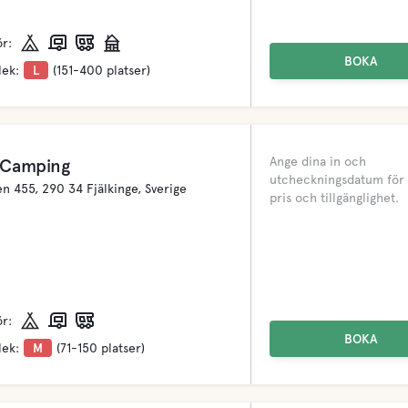
ör:
BOKA
lek:
L
(151-400 platser)
Ange dina in och
 Camping
utcheckningsdatum för 
n 455, 290 34 Fjälkinge, Sverige
pris och tillgänglighet.
ör:
BOKA
lek:
M
(71-150 platser)