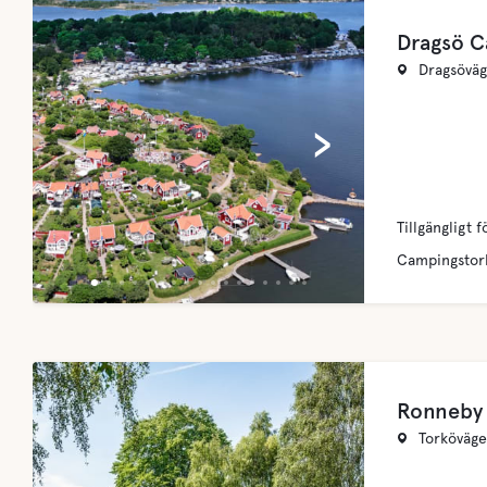
Dragsö C
Dragsöväg
‹
›
Tillgängligt f
Campingstor
Ronneby
Torköväge