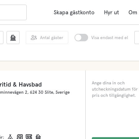
Skapa gästkonto
Hyr ut
Om 
Antal gäster
Visa endast med el
Ange dina in och
ritid & Havsbad
utcheckningsdatum för 
innevägen 2, 624 30 Slite, Sverige
pris och tillgänglighet.
ör: