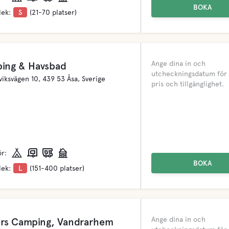
BOKA
lek:
S
(21-70 platser)
Ange dina in och
ing & Havsbad
utcheckningsdatum för 
viksvägen 10, 439 53 Åsa, Sverige
pris och tillgänglighet.
ör:
BOKA
lek:
L
(151-400 platser)
Ange dina in och
ärs Camping, Vandrarhem