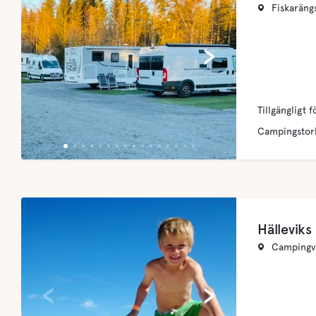
Fiskaräng
‹
›
Tillgängligt f
Campingstor
Hällevik
Campingvä
‹
›