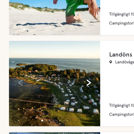
Tillgängligt f
Campingstor
Landöns
Landöväge
‹
›
Tillgängligt f
Campingstor