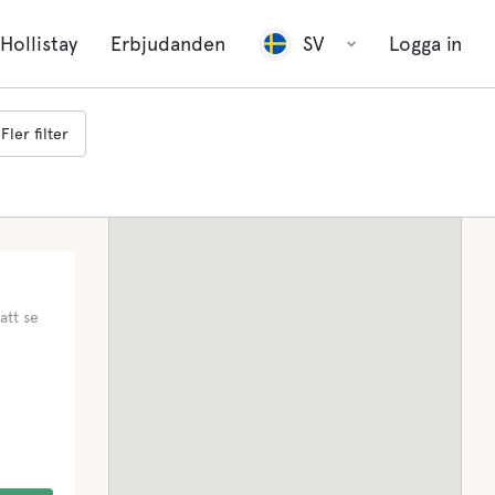
Hollistay
Erbjudanden
SV
Logga in
Fler filter
att se