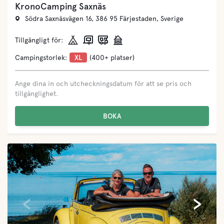
KronoCamping Saxnäs
Södra Saxnäsvägen 16, 386 95 Färjestaden, Sverige
Tillgängligt för:
Campingstorlek:
XL
(400+ platser)
Ange dina in och utcheckningsdatum för att se pris och
tillgänglighet.
BOKA
‹
›