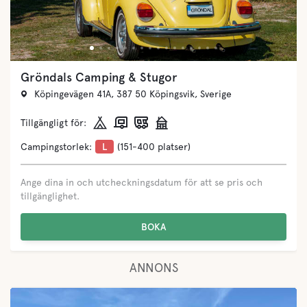
Gröndals Camping & Stugor
Köpingevägen 41A, 387 50 Köpingsvik, Sverige
Tillgängligt för:
Campingstorlek:
L
(151-400 platser)
Ange dina in och utcheckningsdatum för att se pris och
tillgänglighet.
BOKA
ANNONS