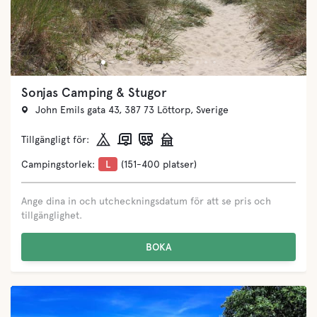
Sonjas Camping & Stugor
John Emils gata 43, 387 73 Löttorp, Sverige
Tillgängligt för:
Campingstorlek:
L
(151-400 platser)
Ange dina in och utcheckningsdatum för att se pris och
tillgänglighet.
BOKA