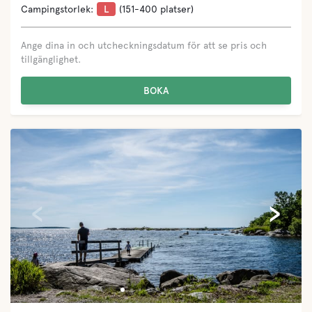
Campingstorlek:
L
(151-400 platser)
Ange dina in och utcheckningsdatum för att se pris och
tillgänglighet.
BOKA
‹
›