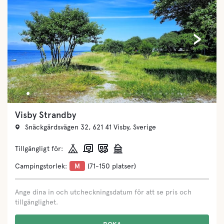
‹
›
Visby Strandby
Snäckgärdsvägen 32, 621 41 Visby, Sverige
Tillgängligt för:
Campingstorlek:
M
(71-150 platser)
Ange dina in och utcheckningsdatum för att se pris och
tillgänglighet.