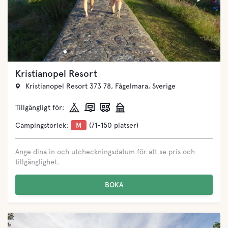
Kristianopel Resort
Kristianopel Resort 373 78, Fågelmara, Sverige
Tillgängligt för:
Campingstorlek:
M
(71-150 platser)
Ange dina in och utcheckningsdatum för att se pris och
tillgänglighet.
BOKA