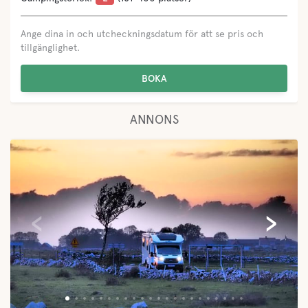
Ange dina in och utcheckningsdatum för att se pris och
tillgänglighet.
BOKA
ANNONS
‹
›