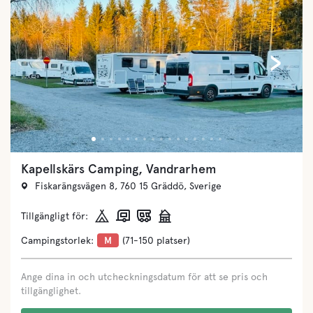
‹
›
Kapellskärs Camping, Vandrarhem
Fiskarängsvägen 8, 760 15 Gräddö, Sverige
Tillgängligt för:
Campingstorlek:
M
(71-150 platser)
Ange dina in och utcheckningsdatum för att se pris och
tillgänglighet.