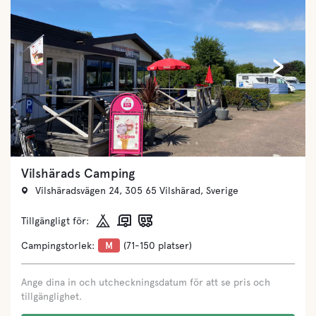
‹
›
Vilshärads Camping
Vilshäradsvägen 24, 305 65 Vilshärad, Sverige
Tillgängligt för:
Campingstorlek:
M
(71-150 platser)
Ange dina in och utcheckningsdatum för att se pris och
tillgänglighet.