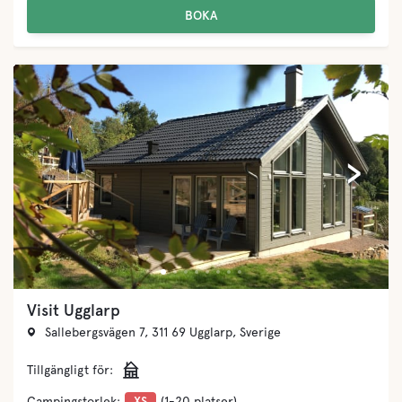
BOKA
‹
›
Visit Ugglarp
Sallebergsvägen 7, 311 69 Ugglarp, Sverige
Tillgängligt för:
Campingstorlek:
XS
(1-20 platser)