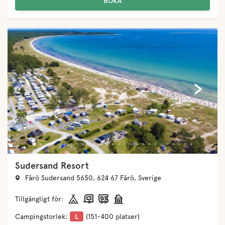
BOKA
‹
›
Sudersand Resort
Fårö Sudersand 5650, 624 67 Fårö, Sverige
Tillgängligt för:
Campingstorlek:
L
(151-400 platser)