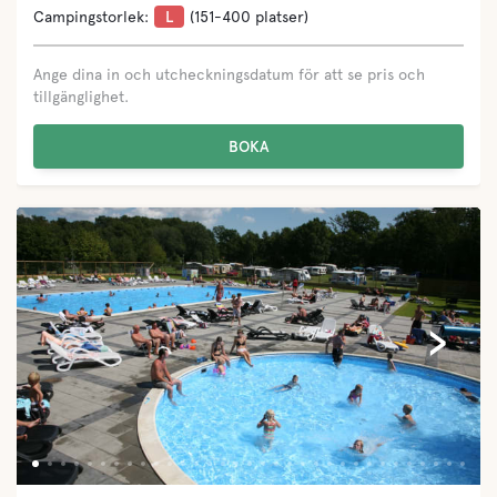
Campingstorlek:
L
(151-400 platser)
Ange dina in och utcheckningsdatum för att se pris och
tillgänglighet.
BOKA
‹
›