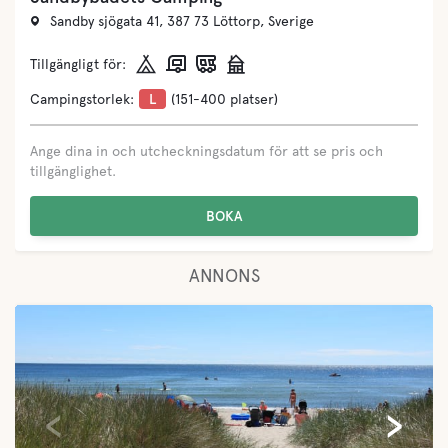
Sandby sjögata 41, 387 73 Löttorp, Sverige
Tillgängligt för:
Campingstorlek:
L
(151-400 platser)
Ange dina in och utcheckningsdatum för att se pris och
tillgänglighet.
BOKA
ANNONS
‹
›