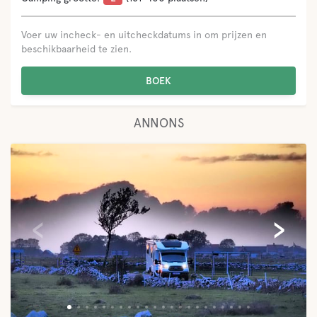
Voer uw incheck- en uitcheckdatums in om prijzen en
beschikbaarheid te zien.
BOEK
ANNONS
‹
›