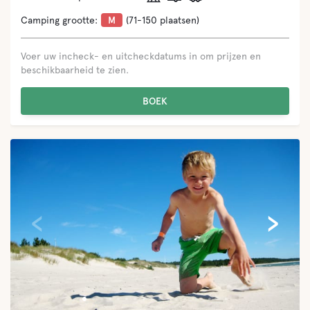
Camping grootte:
M
(71-150 plaatsen)
Voer uw incheck- en uitcheckdatums in om prijzen en
beschikbaarheid te zien.
BOEK
‹
›