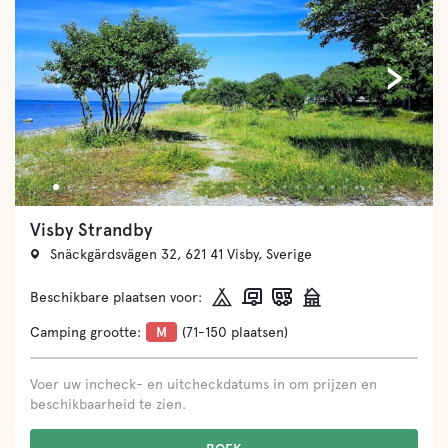
‹
›
Visby Strandby
Snäckgärdsvägen 32, 621 41 Visby, Sverige
Beschikbare plaatsen voor:
Camping grootte:
M
(71-150 plaatsen)
Voer uw incheck- en uitcheckdatums in om prijzen en
beschikbaarheid te zien.