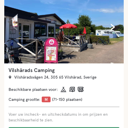
‹
›
Vilshärads Camping
Vilshäradsvägen 24, 305 65 Vilshärad, Sverige
Beschikbare plaatsen voor:
Camping grootte:
M
(71-150 plaatsen)
Voer uw incheck- en uitcheckdatums in om prijzen en
beschikbaarheid te zien.