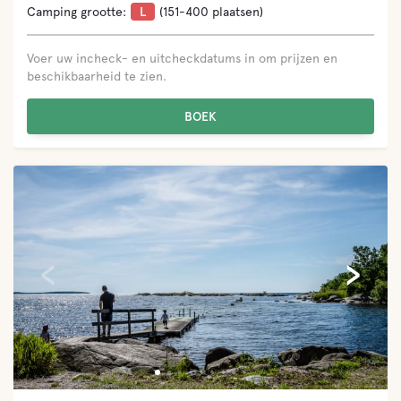
Camping grootte:
L
(151-400 plaatsen)
Voer uw incheck- en uitcheckdatums in om prijzen en
beschikbaarheid te zien.
BOEK
‹
›