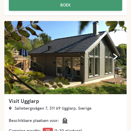
BOEK
‹
›
Visit Ugglarp
Sallebergsvägen 7, 311 69 Ugglarp, Sverige
Beschikbare plaatsen voor:
Camping grootte:
XS
(1-20 plaatsen)