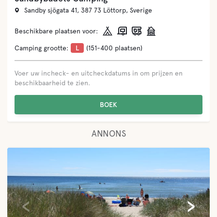
Sandby sjögata 41, 387 73 Löttorp, Sverige
Beschikbare plaatsen voor:
Camping grootte:
L
(151-400 plaatsen)
Voer uw incheck- en uitcheckdatums in om prijzen en
beschikbaarheid te zien.
BOEK
ANNONS
‹
›