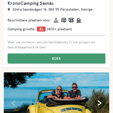
KronoCamping Saxnäs
Södra Saxnäsvägen 16, 386 95 Färjestaden, Sverige
Beschikbare plaatsen voor:
Camping grootte:
XL
(400+ plaatsen)
Voer uw incheck- en uitcheckdatums in om prijzen en
beschikbaarheid te zien.
BOEK
‹
›