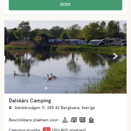
BOEK
‹
›
Dalskärs Camping
Dalskärsvägen 11, 385 42 Bergkvara, Sverige
Beschikbare plaatsen voor:
Camping grootte:
L
(151-400 plaatsen)