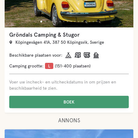
Gröndals Camping & Stugor
Köpingevägen 41A, 387 50 Köpingsvik, Sverige
Beschikbare plaatsen voor:
Camping grootte:
L
(151-400 plaatsen)
Voer uw incheck- en uitcheckdatums in om prijzen en
beschikbaarheid te zien.
BOEK
ANNONS