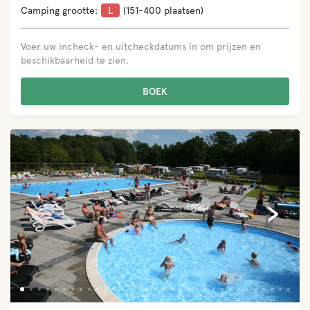
Camping grootte:
L
(151-400 plaatsen)
Voer uw incheck- en uitcheckdatums in om prijzen en
beschikbaarheid te zien.
BOEK
‹
›