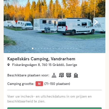
‹
›
Kapellskärs Camping, Vandrarhem
Fiskarängsvägen 8, 760 15 Gräddö, Sverige
Beschikbare plaatsen voor:
Camping grootte:
M
(71-150 plaatsen)
Voer uw incheck- en uitcheckdatums in om prijzen en
beschikbaarheid te zien.