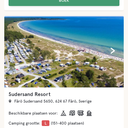
BOEK
‹
›
Sudersand Resort
Fårö Sudersand 5650, 624 67 Fårö, Sverige
Beschikbare plaatsen voor:
Camping grootte:
L
(151-400 plaatsen)