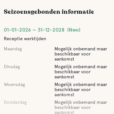
Seizoensgebonden informatie
Comfort
Toilet
01-01-2026
31-12-2028
Nwo
Receptie werktijden
Douche
Maandag
Mogelijk onbemand maar
beschikbaar voor
Keuken
aankomst
Dinsdag
Mogelijk onbemand maar
Eetkamer
beschikbaar voor
aankomst
Woensdag
Mogelijk onbemand maar
Lounge/TV-lounge
beschikbaar voor
aankomst
Donderdag
Sauna
Mogelijk onbemand maar
beschikbaar voor
aankomst