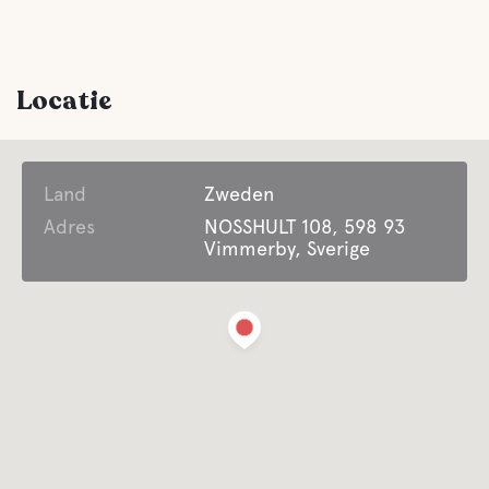
Grill ruimte
Locatie
Parkeren
Land
Wasserij
Zweden
Adres
NOSSHULT 108, 598 93
Vimmerby, Sverige
Voorzieningen voor gasten met een
handicap
Entertainment
Lifepak defibrillator
Het hele jaar geopend