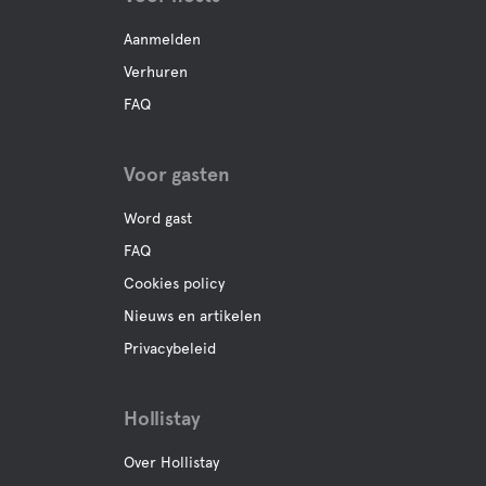
Uitchecken tot
11:00
Aanmelden
Koffie
Verhuren
FAQ
Bar
Voor gasten
Buffe/lunch
Word gast
A la carte
FAQ
Cookies policy
Nieuws en artikelen
Water
Privacybeleid
Lake
Hollistay
Jacuzzi
Over Hollistay