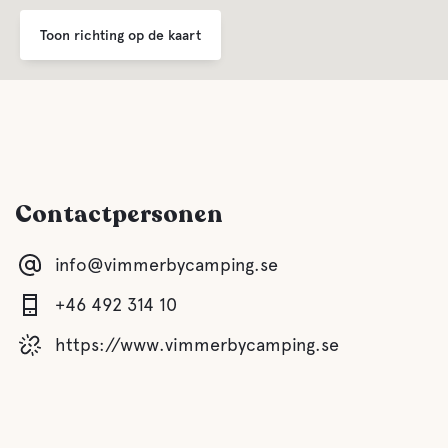
Toon richting op de kaart
Biedt seizoensgebonden accommodatie
Afvalverwijdering
Biedt zakelijke accommodatie
Contactpersonen
Biedt transfers aan
Tijdens het zomerseizoen hebben we een bustransfer van
info@vimmerbycamping.se
de camping naar Astrid Lindgren's World
+46 492 314 10
Afstand tot het centrum
https://www.vimmerbycamping.se
Voor kinderen
Speeltuin