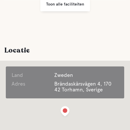
Toon alle faciliteiten
Afvalverwijdering
Comfort
Toilet
Locatie
Douche
Land
Zoet water
Zweden
Adres
Brändaskärsvägen 4, 170
42 Torhamn, Sverige
Water
Oceaan