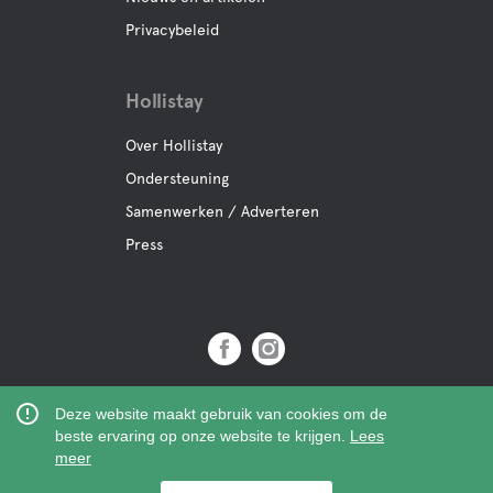
Privacybeleid
Hollistay
Over Hollistay
Ondersteuning
Samenwerken / Adverteren
Press
Copyright © 2019 Hollistay AB,
Deze website maakt gebruik van cookies om de
Org.Nr: 559121-9463
beste ervaring op onze website te krijgen.
Lees
meer