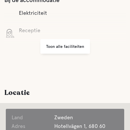
Bij de accommodatie
Elektriciteit
Receptie
Toon alle faciliteiten
Wifi
Grill ruimte
Parkeren
Locatie
Wasserij
Land
Lifepak defibrillator
Zweden
Adres
Hotellvägen 1, 680 60