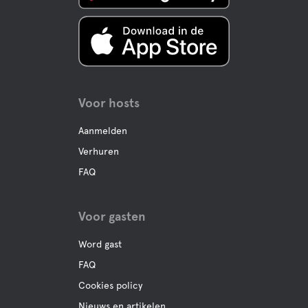
Wandelpaden
Downhill Skiën
Voor hosts
Langlaufen
Aanmelden
Verhuren
Scooter Trail
FAQ
Wilde Safari
Voor gasten
Conferentiezalen
Word gast
FAQ
Cookies policy
Nieuws en artikelen