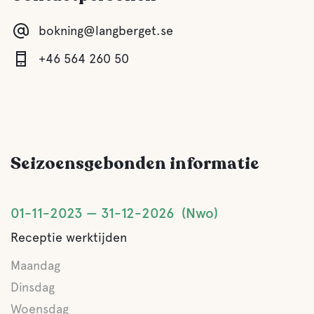
bokning@langberget.se
Eten en drinken
+46 564 260 50
Ontbijt
Winkels
Seizoensgebonden informatie
Koffie
Bar
01-11-2023
31-12-2026
Nwo
Receptie werktijden
Buffe/lunch
Maandag
A la carte
Dinsdag
Woensdag