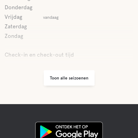
Donderdag
Water
Vrijdag
vandaag
Zwembad
Zaterdag
Zondag
Faciliteiten voor huisdieren
Check-in en check-out tijd
Huisdiervriendelijke
Toon alle seizoenen
Activiteiten
Fietsverhuur
Boule
Visserij