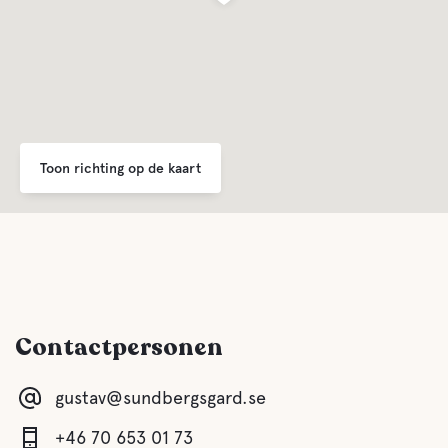
Lake
Faciliteiten voor huisdieren
Huisdiervriendelijke
Toon richting op de kaart
Rust terrein
Swimming for dogs
Contactpersonen
Activiteiten
gustav@sundbergsgard.se
Bootverhuur
+46 70 653 01 73