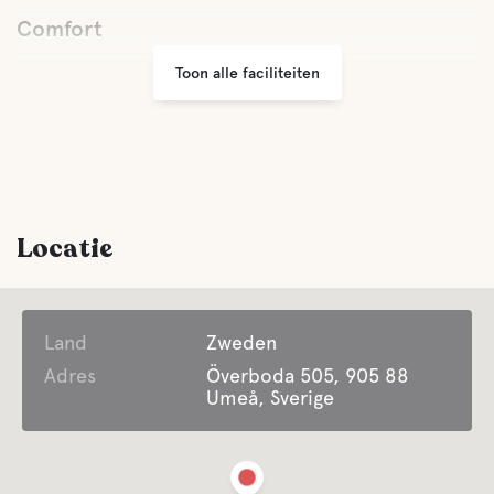
Comfort
Toon alle faciliteiten
Toilet
Douche
Keuken
Locatie
Eetkamer
Land
Latrine legen
Zweden
Adres
Överboda 505, 905 88
Umeå, Sverige
Zoet water
Water