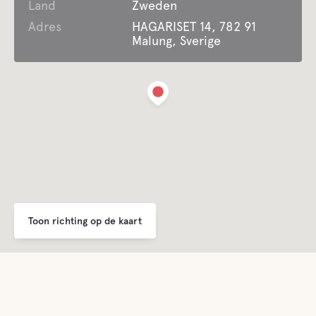
Land
Voorzieningen voor gasten met een
Zweden
handicap
Adres
HAGARISET 14, 782 91
Malung, Sverige
Lifepak defibrillator
Het hele jaar geopend
Biedt zakelijke accommodatie
Voor kinderen
Toon richting op de kaart
Speeltuin
Comfort
Toilet