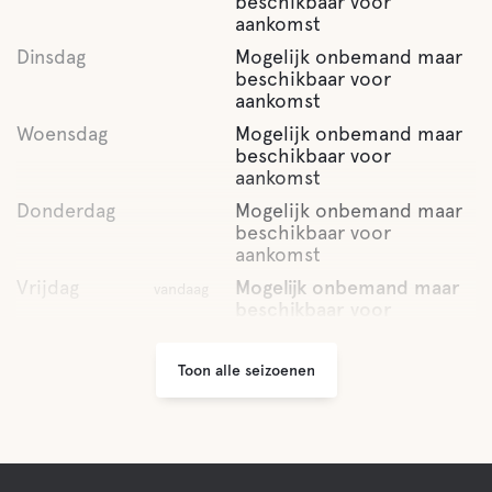
beschikbaar voor
aankomst
Zwembad
Dinsdag
Mogelijk onbemand maar
beschikbaar voor
aankomst
Faciliteiten voor huisdieren
Woensdag
Mogelijk onbemand maar
beschikbaar voor
Huisdiervriendelijke
aankomst
Donderdag
Mogelijk onbemand maar
beschikbaar voor
Activiteiten
aankomst
Vrijdag
Mogelijk onbemand maar
vandaag
Bootverhuur
beschikbaar voor
aankomst
Zaterdag
Fietsverhuur
Mogelijk onbemand maar
Toon alle seizoenen
beschikbaar voor
aankomst
Golf
Zondag
Mogelijk onbemand maar
beschikbaar voor
aankomst