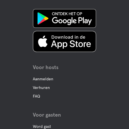
Mini-Golf
Check-in en check-out tijd
Visserij
Check-in vanaf
Wandelpaden
15:00
Uitchecken tot
11:30
Mountainbikeroutes
Voor hosts
Langlaufen
Aanmelden
Lange schaatsen
Verhuren
FAQ
Scooter Trail
Voor gasten
Wilde Safari
Word gast