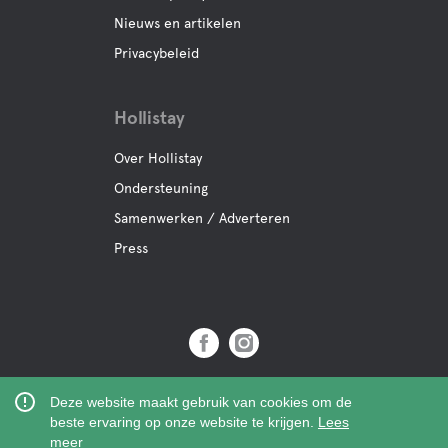
Oefening activiteit
Nieuws en artikelen
Privacybeleid
Hollistay
Over Hollistay
Ondersteuning
Samenwerken / Adverteren
Press
Copyright © 2019 Hollistay AB,
Deze website maakt gebruik van cookies om de
Org.Nr: 559121-9463
beste ervaring op onze website te krijgen.
Lees
meer