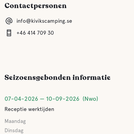
Contactpersonen
Keuken
info@kivikscamping.se
Lounge/TV-lounge
+46 414 709 30
Grijze drainage
Latrine legen
Seizoensgebonden informatie
Zoet water
07-04-2026
10-09-2026
Nwo
Eten en drinken
Receptie werktijden
Winkels
Maandag
Dinsdag