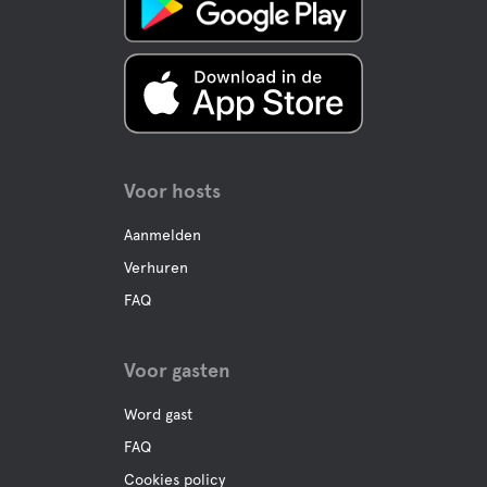
Fietsverhuur
Golf
Mini-Golf
Voor hosts
Avonturengolf
Aanmelden
Boule
Verhuren
FAQ
Visserij
Wandelpaden
Voor gasten
Word gast
Conferentiezalen
FAQ
Cookies policy