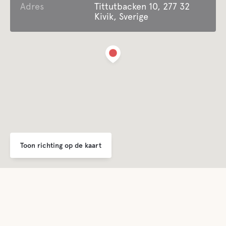
handicap
Adres
Tittutbacken 10, 277 32
Kivik, Sverige
Biedt seizoensgebonden accommodatie
Afvalverwijdering
Voor kinderen
Speeltuin
Toon richting op de kaart
Comfort
Toilet
Douche