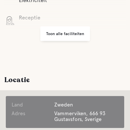
Elektriciteit
Receptie
Toon alle faciliteiten
Parkeren
Wasserij
Wasmachine en droogkast
Afvalverwijdering
Locatie
Comfort
Land
Zweden
Toilet
Adres
Vammerviken, 666 93
Gustavsfors, Sverige
Douche