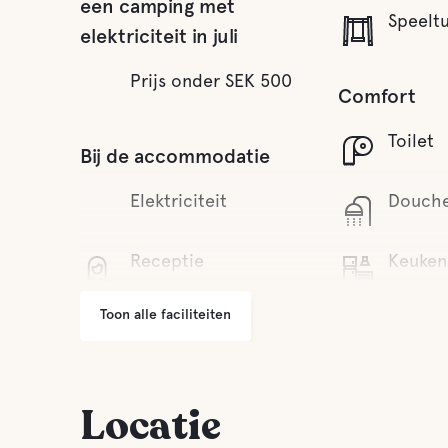
een camping met
Speeltu
elektriciteit in juli
Prijs onder SEK 500
Comfort
Toilet
Bij de accommodatie
Elektriciteit
Douch
Receptie
Keuken
Toon alle faciliteiten
Wifi
Eetkam
Kleine winkeltjes
Sauna
Locatie
Grill ruimte
Grijze 