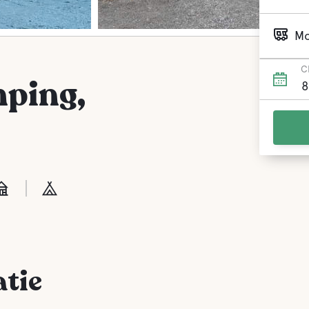
Mo
C
mping,
tie