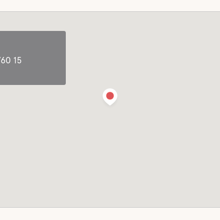
Huisdiervriendelijke
 legen
Hondenoppas
ater
760 15
ken mogelijk
Activiteiten
et-
tenen
Fietsverhuur
Fietsen zijn te huur op de
camping
 Clean
Mini-Golf
Boule
Wandelpaden