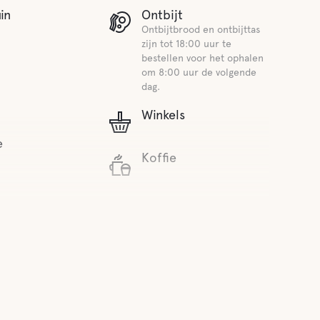
in
Ontbijt
Ontbijtbrood en ontbijttas
zijn tot 18:00 uur te
bestellen voor het ophalen
om 8:00 uur de volgende
dag.
Winkels
e
Koffie
Water
er
Oceaan
Faciliteiten voor
drainage
huisdieren