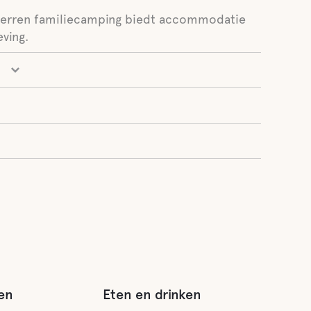
terren familiecamping biedt accommodatie
eving.
en
Eten en drinken