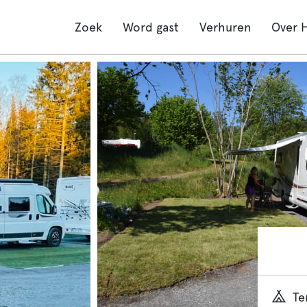
Zoek
Word gast
Verhuren
Over H
Te