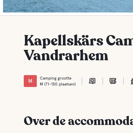
Kapellskärs Ca
Vandrarhem
Camping grootte
M
M (71-150 plaatsen)
Over de accommoda