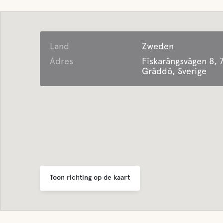
Parkeren
Latrine
Land
Zweden
Voorzieningen voor
Zoet w
Adres
Fiskarängsvägen 8, 
gasten met een
Gräddö, Sverige
handicap
Leegma
voor ni
Biedt
ingeze
seizoensgebonden
accommodatie
Camper
Het biedt verschillende
periodes voor
seizoensgebonden
kamperen. Neem contact
met ons op voor informatie.
Toon richting op de kaart
Afvalverwijdering