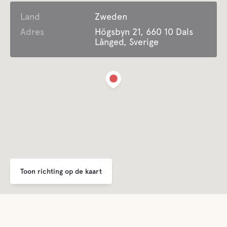
Land
Douche
Zweden
Adres
Högsbyn 21, 660 10 Dals
Långed, Sverige
Keuken
Lounge/TV-lounge
Grijze drainage
Latrine legen
Zoet water
Toon richting op de kaart
Eten en drinken