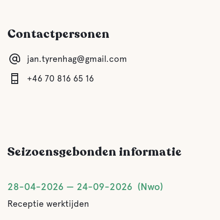
Koffie
Contactpersonen
Water
jan.tyrenhag@gmail.com
Lake
+46 70 816 65 16
Faciliteiten voor huisdieren
Huisdiervriendelijke
Seizoensgebonden informatie
Activiteiten
Bootverhuur
28-04-2026
24-09-2026
Nwo
Receptie werktijden
Visserij