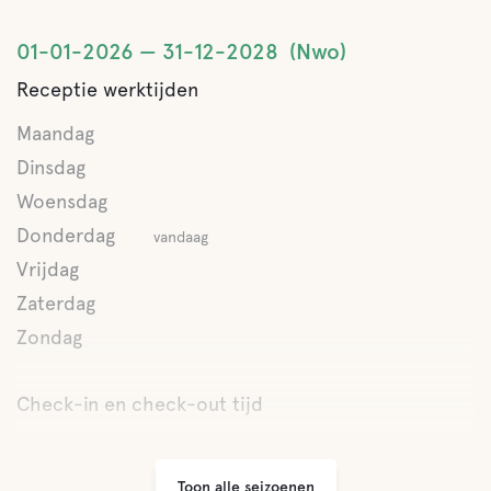
Sauna
01-01-2026
31-12-2028
Nwo
Receptie werktijden
Grijze drainage
Maandag
Latrine legen
Dinsdag
Woensdag
Zoet water
Donderdag
vandaag
Vrijdag
Camper Clean
Zaterdag
Zondag
Eten en drinken
Check-in en check-out tijd
Ontbijt
Winkels
Toon alle seizoenen