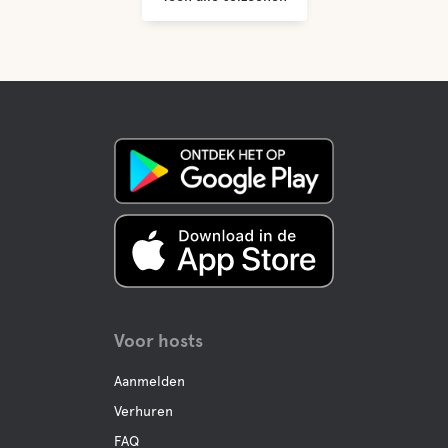
Koffie
Bar
Buffe/lunch
A la carte
Water
Voor hosts
Lake
Aanmelden
Jacuzzi
Verhuren
FAQ