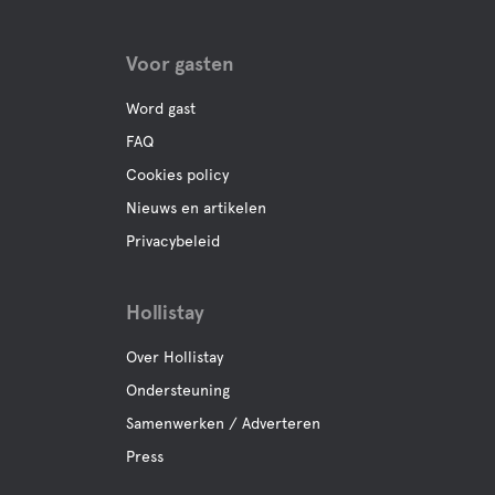
Faciliteiten voor huisdieren
Voor gasten
Huisdiervriendelijke
Word gast
FAQ
Swimming for dogs
Cookies policy
Nieuws en artikelen
Activiteiten
Privacybeleid
Bootverhuur
Hollistay
Fietsverhuur
Over Hollistay
Ondersteuning
Golf
Samenwerken / Adverteren
Press
Mini-Golf