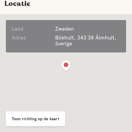
Locatie
Parkeren
Land
Zweden
Wasserij
Adres
Bökhult, 343 38 Älmhult,
Sverige
Voorzieningen voor gasten met een
handicap
Lifepak defibrillator
Het hele jaar geopend
Biedt seizoensgebonden accommodatie
Toon richting op de kaart
Afvalverwijdering