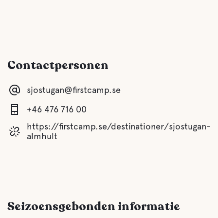
Voor kinderen
Speeltuin
Contactpersonen
Comfort
sjostugan@firstcamp.se
+46 476 716 00
Toilet
https://firstcamp.se/destinationer/sjostugan-
almhult
Douche
Keuken
Lounge/TV-lounge
Seizoensgebonden informatie