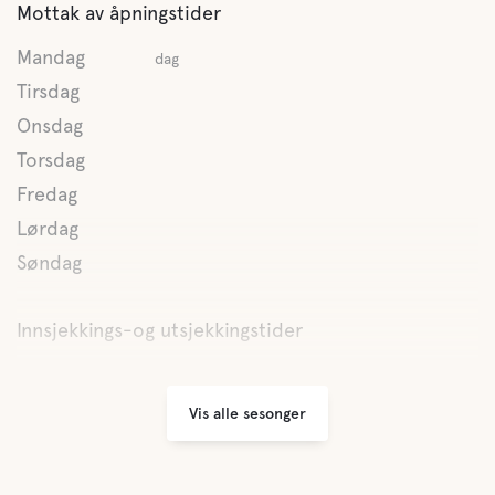
Mottak av åpningstider
Mountain Bike Trails
Mandag
dag
Tirsdag
Naturopplevelse
Onsdag
Rafting
Torsdag
Fredag
Kanoutleie
Lørdag
Søndag
Innsjekkings-og utsjekkingstider
Vis alle sesonger