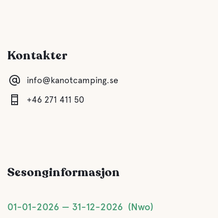
Småretter serveres på campingplassen
Vann
Kontakter
Lake
info@kanotcamping.se
Kjæledyr fasiliteter
+46 271 411 50
Kjæledyrvennlige
Aktiviteter
Sesonginformasjon
Fiske
Stier
01-01-2026
31-12-2026
Nwo