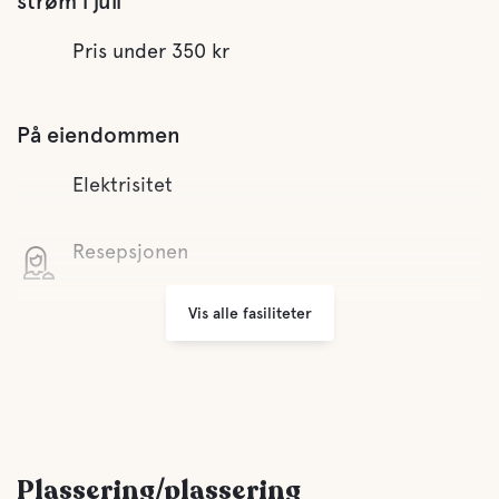
strøm i juli
Pris under 350 kr
På eiendommen
Elektrisitet
Resepsjonen
Vis alle fasiliteter
Grill
Åpent hele året
Søppeltømming
Plassering/plassering