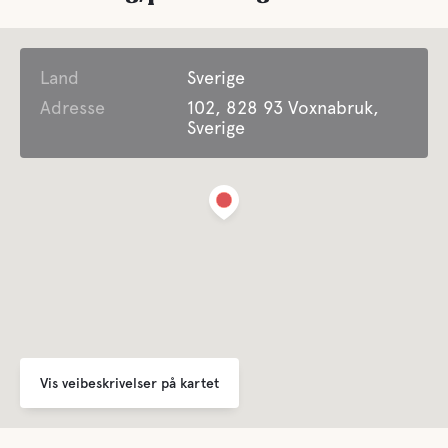
Fasiliteter
Land
Toalett
Sverige
Adresse
102, 828 93 Voxnabruk,
Sverige
Dusj
Grå vanns
Latrinen tømming
Ferskvann
Vis veibeskrivelser på kartet
Mat og drikke
A la carte