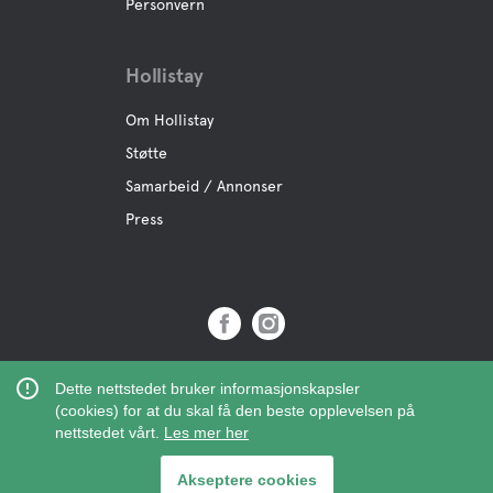
Personvern
Hollistay
Om Hollistay
Støtte
Samarbeid / Annonser
Press
Copyright © 2019 Hollistay AB,
Dette nettstedet bruker informasjonskapsler
Org.Nr: 559121-9463
(cookies) for at du skal få den beste opplevelsen på
nettstedet vårt.
Les mer her
Akseptere cookies