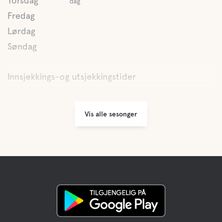
Torsdag
dag
Fredag
Lørdag
Søndag
Innsjekkings-og utsjekkingstider
Vis alle sesonger