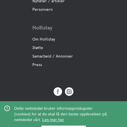
Nyheter / artikler
Personvern
Aktiviteter
Båt
Hollistay
Om Hollistay
Sykkel
Støtte
Samarbeid / Annonser
Golf
Press
Mini Golf
Boule
Copyright © 2019 Hollistay AB,
Dette nettstedet bruker informasjonskapsler
Fiske
Org.Nr: 559121-9463
(cookies) for at du skal få den beste opplevelsen på
nettstedet vårt.
Les mer her