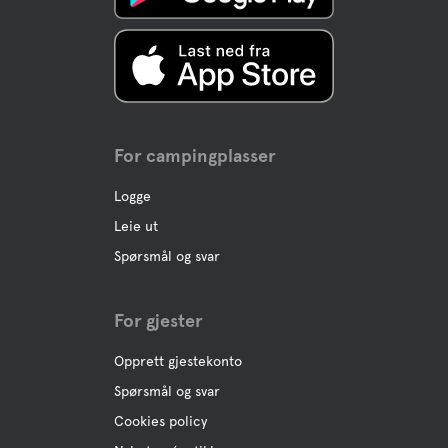
Vann
Havet
Kjæledyr fasiliteter
For campingplasser
Kjæledyrvennlige
Logge
Leie ut
Hunde hvile Yard
Spørsmål og svar
Hunde dusj
For gjester
Hvileområde
Opprett gjestekonto
Spørsmål og svar
Swimming for dogs
Cookies policy