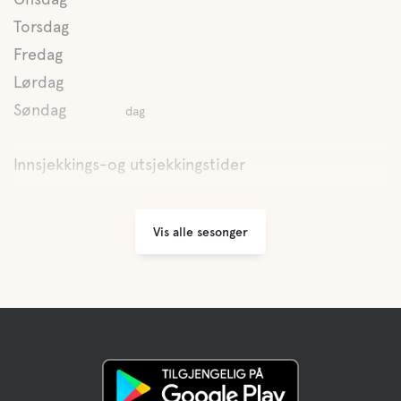
Ferskvann
Torsdag
Fredag
Lørdag
Mat og drikke
Søndag
dag
Frokost
Innsjekkings-og utsjekkingstider
Kiosk
Vis alle sesonger
Kaffe
Bar
Buffet/lunsj