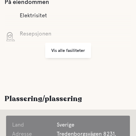
På eiendommen
Elektrisitet
Resepsjonen
Vis alle fasiliteter
Wifi
Minimarked
Grill
Plassering/plassering
Parkering
Land
Vaskerom
Sverige
Adresse
Tredenborgsvägen 8231,