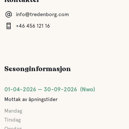
Fasiliteter
info@tredenborg.com
Toalett
+46 456 121 16
Dusj
Kjøkken
Sesonginformasjon
spisestue
Stue/TV-område
01-04-2026
30-09-2026
Nwo
Mottak av åpningstider
Grå vanns
Mandag
Latrinen tømming
Tirsdag
Onsdag