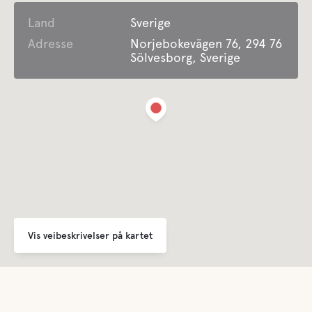
Land
Vaskerom
Sverige
Adresse
Norjebokevägen 76, 294 76
Sölvesborg, Sverige
Handikapvennlig
Underholdning
Vi har barneklubb 3-4 ganger i uken. Water Park
offshore. Musikk underholdning, etc.
Defibrillator
For barn
Vis veibeskrivelser på kartet
Lekeplass
Barnepass