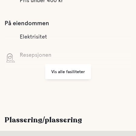
Pris under 400 kr
På eiendommen
Elektrisitet
Resepsjonen
Vis alle fasiliteter
Wifi
Minimarked
Grill
Plassering/plassering
Parkering