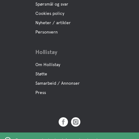
Hvileområde
Spørsmål og svar
Cookies policy
Swimming for dogs
Nyheter / artikler
Personvern
Aktiviteter
Hollistay
Båt
Om Hollistay
Sykkel
Støtte
Samarbeid / Annonser
Golf
Press
Mini Golf
Boule
Copyright © 2019 Hollistay AB,