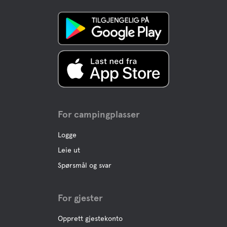
Buffet/lunsj
A la carte
Vann
Havet
For campingplasser
Logge
Kjæledyr fasiliteter
Leie ut
Kjæledyrvennlige
Spørsmål og svar
Hunde dusj
For gjester
Opprett gjestekonto