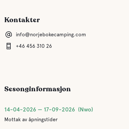
Barneklubb
Kontakter
Fasiliteter
info@norjebokecamping.com
Toalett
+46 456 310 26
Dusj
Kjøkken
Sesonginformasjon
spisestue
14-04-2026
17-09-2026
Nwo
Stue/TV-område
Mottak av åpningstider
Grå vanns