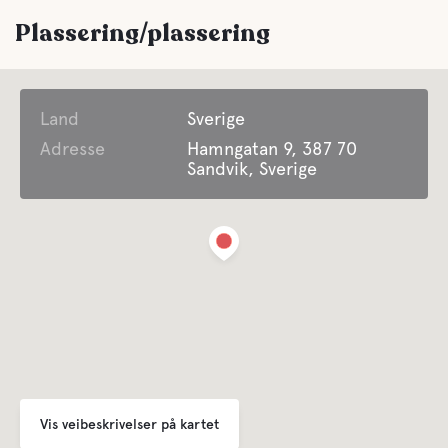
Plassering/plassering
Fasiliteter
Land
Toalett
Sverige
Adresse
Hamngatan 9, 387 70
Sandvik, Sverige
Dusj
Grå vanns
Latrinen tømming
Ferskvann
Vis veibeskrivelser på kartet
Vann