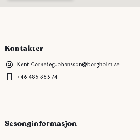
Havet
Kjæledyr fasiliteter
Kontakter
Kjæledyrvennlige
Kent.CornetegJohansson@borgholm.se
+46 485 883 74
Sesonginformasjon