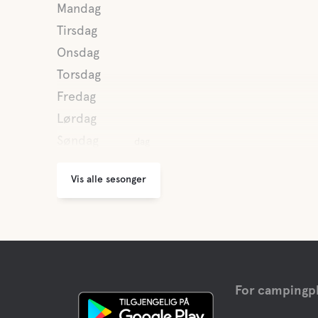
Mandag
Tirsdag
Onsdag
Torsdag
Fredag
Lørdag
Søndag
dag
Vis alle sesonger
For campingpl