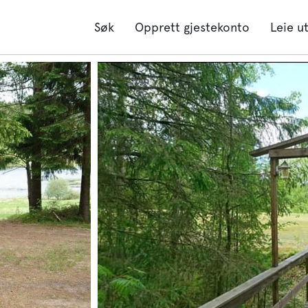
Søk
Opprett gjestekonto
Leie u