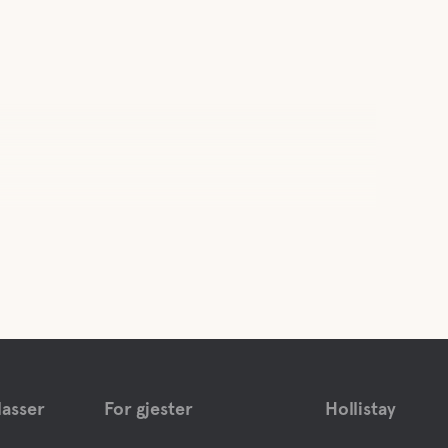
asser
For gjester
Hollistay