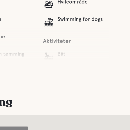
Hvileområde
n
Swimming for dogs
ue
Aktiviteter
en tømming
Båt
ann
Fiske
Stier
ing