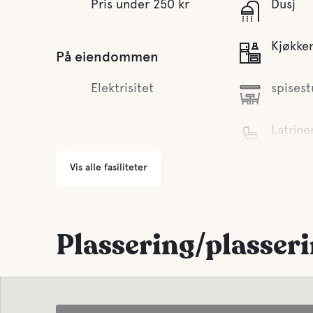
Pris under 250 kr
Dusj
Kjøkke
På eiendommen
Elektrisitet
spisest
Latrin
Vis alle fasiliteter
Ferskv
Vann
Plassering/plasser
Lake