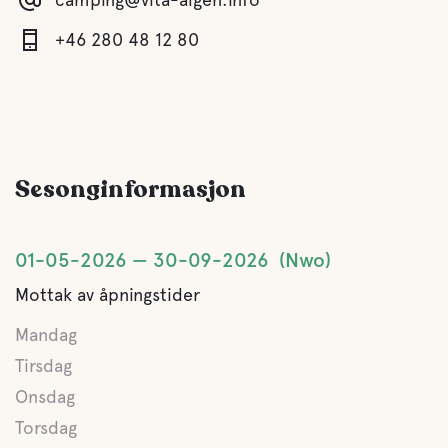
Ferskvann
+46 280 48 12 80
Mat og drikke
Buffet/lunsj
Restaurant Vita Älgen ligger i Öje Centrumhus
Sesonginformasjon
A la carte
Restaurant Vita Älgen ligger i Öje Centrumhus
01-05-2026
30-09-2026
Nwo
Vann
Mottak av åpningstider
Lake
Mandag
Tirsdag
Kjæledyr fasiliteter
Onsdag
Kjæledyrvennlige
Torsdag