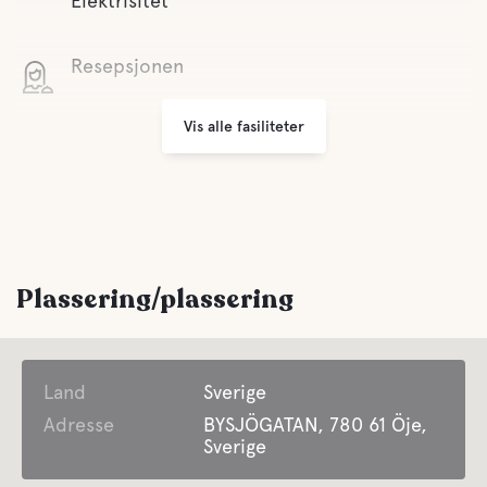
Elektrisitet
Resepsjonen
Vis alle fasiliteter
Grill
Parkering
Tilbyr sesongbasert innkvartering
Plassering/plassering
Søppeltømming
Land
Tilbyr forretnings overnatting
Sverige
Adresse
BYSJÖGATAN, 780 61 Öje,
Sverige
For barn