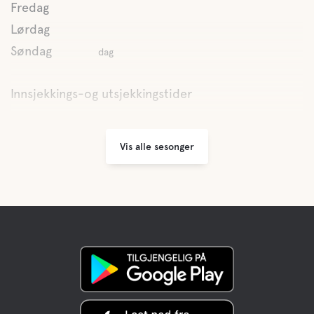
Fredag
Lørdag
Aktiviteter
Søndag
dag
Fiske
Innsjekkings-og utsjekkingstider
Stier
Det er totalt ca 50 km med turstier i Öje
Vis alle sesonger
Mountain Bike Trails
I Öje har vi milevis med svingete skogsveier som er
ideelle for terrengsykling på
Kanoutleie
Treningsaktivitet
Treningsløype