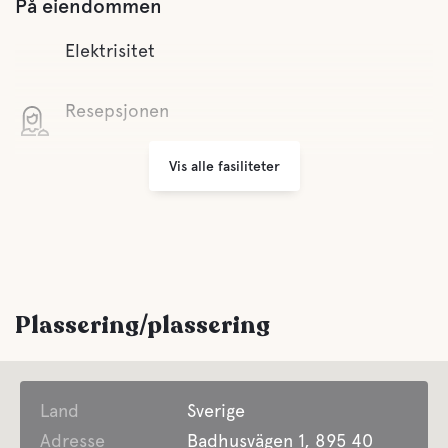
På eiendommen
Elektrisitet
Resepsjonen
Vis alle fasiliteter
Wifi
Grill
Parkering
Plassering/plassering
Vaskerom
Land
Åpent hele året
Sverige
Adresse
Badhusvägen 1, 895 40