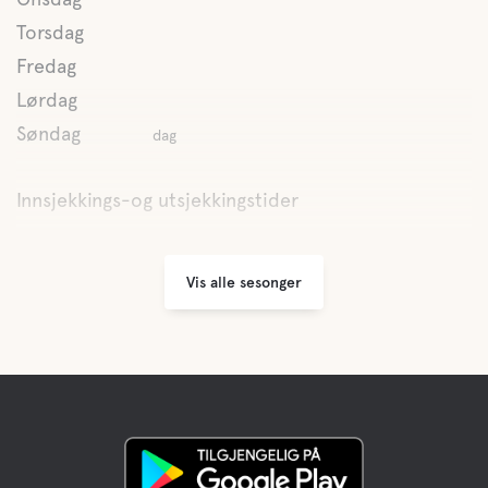
Torsdag
Vann
Fredag
Bassenget
Lørdag
Søndag
dag
Lake
Innsjekkings-og utsjekkingstider
Kjæledyr fasiliteter
Vis alle sesonger
Kjæledyrvennlige
Aktiviteter
Tennis
Mini Golf