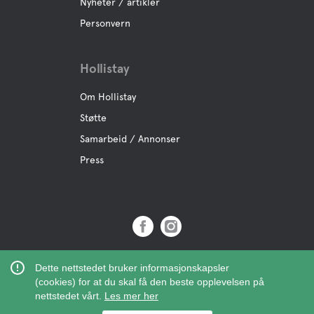
Nyheter / artikler
Personvern
Hollistay
Om Hollistay
Støtte
Samarbeid / Annonser
Press
Copyright © 2019 Hollistay AB,
Dette nettstedet bruker informasjonskapsler
Org.Nr: 559121-9463
(cookies) for at du skal få den beste opplevelsen på
nettstedet vårt.
Les mer her