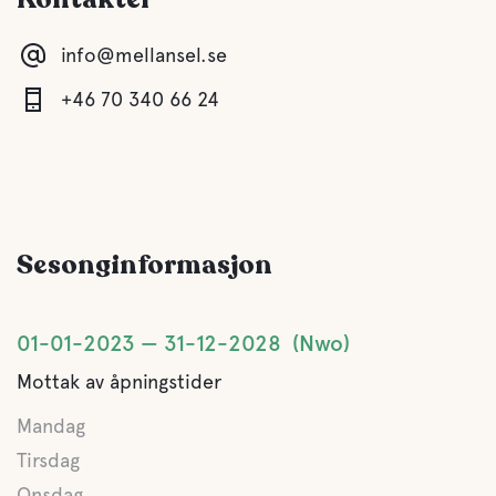
info@mellansel.se
spisestue
+46 70 340 66 24
Badstue
Grå vanns
Sesonginformasjon
Latrinen tømming
Ferskvann
01-01-2023
31-12-2028
Nwo
Mottak av åpningstider
Mat og drikke
Mandag
Kaffe
Tirsdag
Onsdag