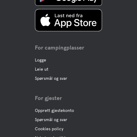
Boule
Stier
Elektriske lysspor 1,5-3,5 km.
For campingplasser
Treningsaktivitet
Logge
gymsal
Leie ut
Spørsmål og svar
For gjester
Opprett gjestekonto
Spørsmål og svar
Cookies policy