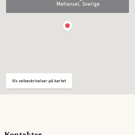
Mellansel, Sverige
Søppeltømming
For barn
Lekeplass
Vann park
Vis veibeskrivelser på kartet
Fasiliteter
Toalett
Dusj
Kontakter
Kjøkken