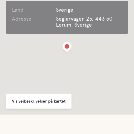
Land
Søppeltømming
Sverige
Adresse
Seglarvägen 25, 443 30
Lerum, Sverige
Avstand til sentrum
Bare 15 minutter fra Gøteborg
Fasiliteter
Toalett
Dusj
Grå vanns
Vis veibeskrivelser på kartet
Latrinen tømming