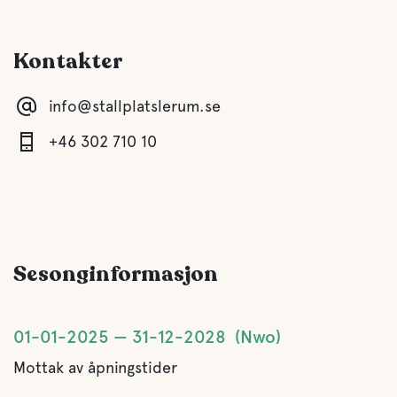
Ferskvann
Kontakter
Tømming mulig for ikke-bosatte
info@stallplatslerum.se
Camper Clean
+46 302 710 10
Vann
Lake
Sesonginformasjon
Kjæledyr fasiliteter
Kjæledyrvennlige
01-01-2025
31-12-2028
Nwo
Mottak av åpningstider
Aktiviteter