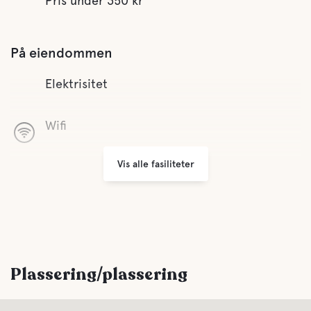
Pris under 350 kr
På eiendommen
Elektrisitet
Wifi
Vis alle fasiliteter
Vaskerom
Handikapvennlig
Defibrillator
Plassering/plassering
Åpent hele året