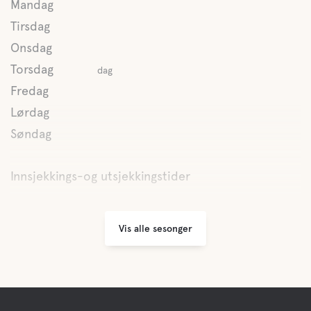
Mandag
Tirsdag
Fiske
Onsdag
Torsdag
dag
Fredag
Lørdag
Søndag
Innsjekkings-og utsjekkingstider
Vis alle sesonger