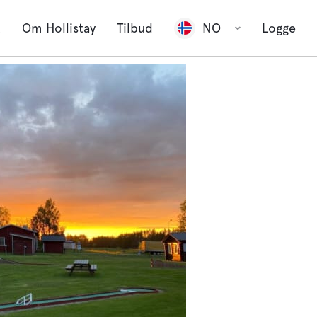
t
Om Hollistay
Tilbud
NO
Logge
Se alle 2
bilder