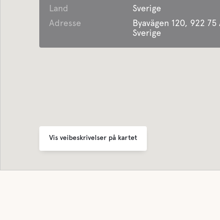
Land
Sverige
Latrin
Adresse
Byavägen 120, 922 75
Sverige
Ferskv
Vis veibeskrivelser på kartet