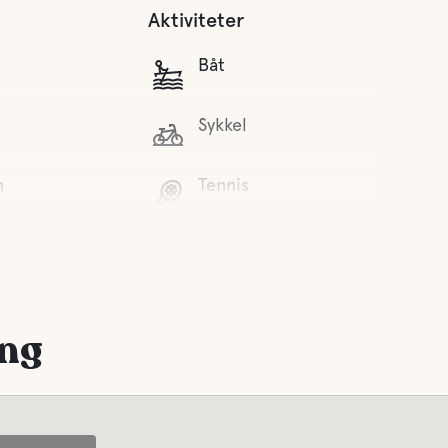
Aktiviteter
Båt
Sykkel
n
Tennis
ue
Mini Golf
e
Stier
ratis for gjester,
Gå langs isen elvestien,
ing
0 SEK
start på campingplassen
nger
Besøk Mårdseleforsen og gå
over hengebroene.
nns
Mountain Bike Trails