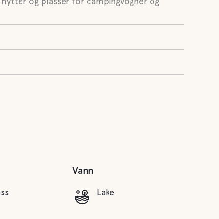
 hytter og plasser for campingvogner og
Vann
ass
Lake