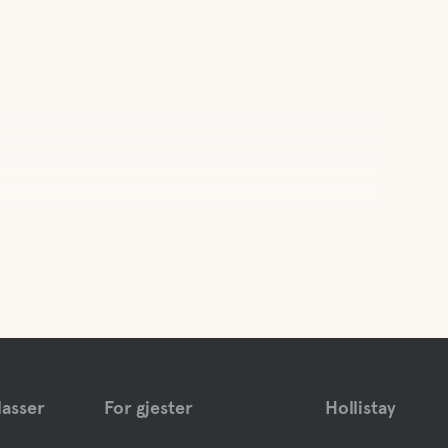
asser
For gjester
Hollistay