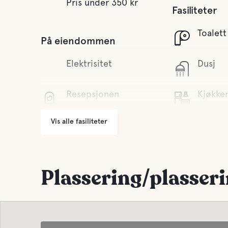
Pris under 350 kr
Fasiliteter
Toalett
På eiendommen
Elektrisitet
Dusj
Resepsjonen
Kjøkke
Vis alle fasiliteter
Grill
spisest
Grillhytte
Badstu
Parkering
Badstue g
Plassering/plasser
andre 20
Vaskerom
/anledni
Grå va
Søppeltømming