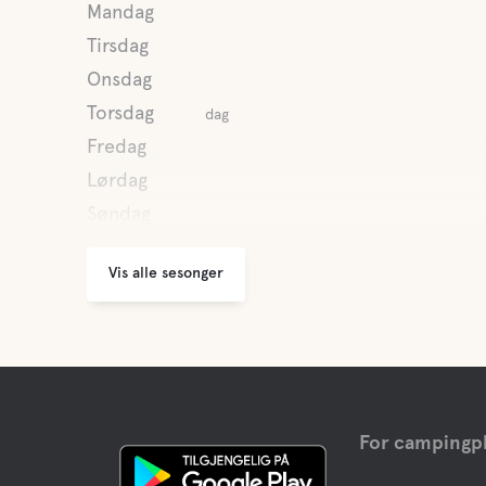
Mandag
Tirsdag
Onsdag
Torsdag
dag
Fredag
Lørdag
Søndag
Vis alle sesonger
For campingpl