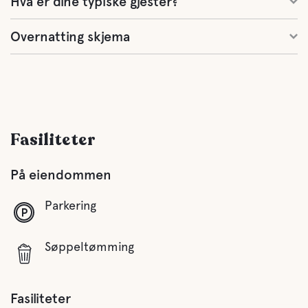
Hva er dine typiske gjester?
Overnatting skjema
Fasiliteter
På eiendommen
Parkering
Søppeltømming
Fasiliteter