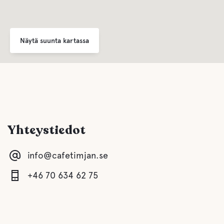
Makea vesi
Näytä suunta kartassa
Spa
Ruoka ja juomat
kahvi
Yhteystiedot
Buffe/lounas
info@cafetimjan.se
Vettä
+46 70 634 62 75
Allas