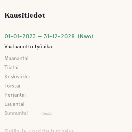
Poreallas
2 poreallasta (sisältä/ulkoa)
Kausitiedot
Lemmikki eläinten tilat
01-01-2023
31-12-2028
Nwo
Lemmikkiystävälliset Hotellit
Vastaanotto työaika
Maanantai
Toimintaa
Tiistai
Vaellusreittejä
Keskiviikko
4 polun varrella voit nähdä ja kuulla erilaisia eläimiä,
Torstai
löytää sieniä, marjoja ja kukkia
Perjantai
Kokous tilat
Lauantai
Sunnuntai
tänään
Luontokokemus
Sisään-ja uloskirjautumisaika