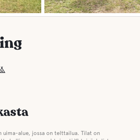
ing
kasta
 uima-alue, jossa on telttailua. Tilat on