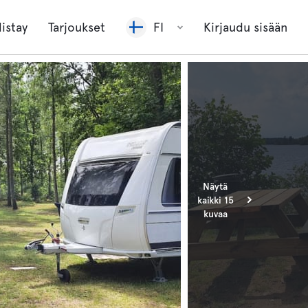
listay
Tarjoukset
FI
Kirjaudu sisään
Näytä
kaikki 15
kuvaa