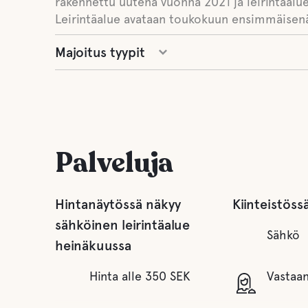
rakennettu uutena vuonna 2021 ja leirintäalue
Leirintäalue avataan toukokuun ensimmäisenä
Majoitus tyypit
Palveluja
Hintanäytössä näkyy
Kiinteistöss
sähköinen leirintäalue
Sähkö
heinäkuussa
Hinta alle 350 SEK
Vastaa