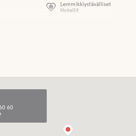
Lemmikkiystävälliset
Hotellit
60 60
e