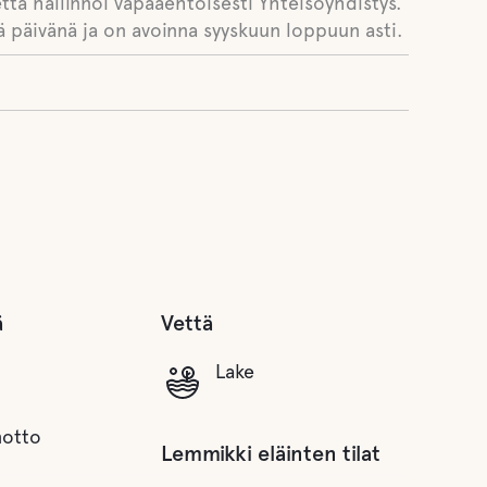
tta hallinnoi vapaaehtoisesti Yhteisöyhdistys.
 päivänä ja on avoinna syyskuun loppuun asti.
ä
Vettä
Lake
notto
Lemmikki eläinten tilat