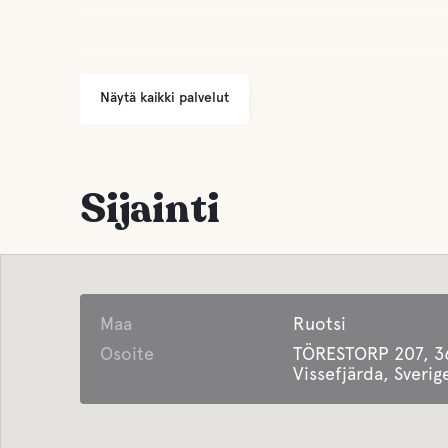
Näytä kaikki palvelut
Sijainti
Maa
Ruotsi
Osoite
TÖRESTORP 207, 3
Vissefjärda, Sverig