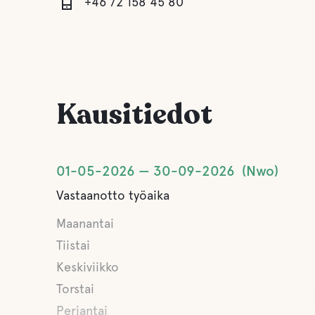
+46 72 158 45 80
Kausitiedot
01-05-2026
30-09-2026
Nwo
Vastaanotto työaika
Maanantai
Tiistai
Keskiviikko
Torstai
Perjantai