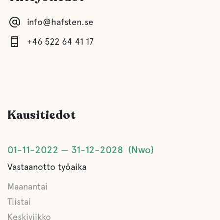
info@hafsten.se
Comfort
+46 522 64 41 17
Wc
Suihku
Kausitiedot
Keittiö
Lounge/TV-huone
01-11-2022
31-12-2028
Nwo
Vastaanotto työaika
Sauna
Maanantai
Harmaa viemäröinti
Tiistai
Keskiviikko