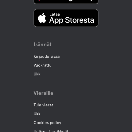
Buffe/lounas
A la carte
Isännät
Vettä
Kirjaudu sisään
Vuokrattu
Allas
Ukk
Ocean
Vieraille
Tule vieras
Lemmikki eläinten tilat
Ukk
Lemmikkiystävälliset Hotellit
Cookies policy
Uutiset / artikkelit