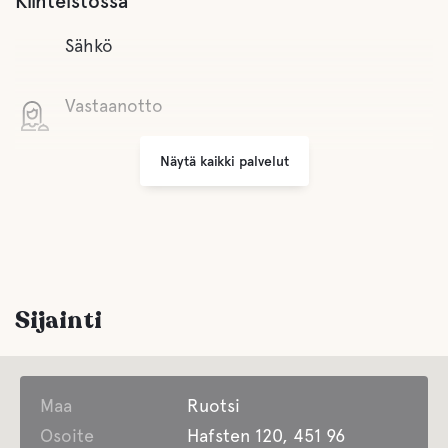
Kiinteistössä
Sähkö
Vastaanotto
Näytä kaikki palvelut
Wifi
Pienet kaupat
Grilli alue
Sijainti
Pysäköinti
Maa
Pesula
Ruotsi
Osoite
Hafsten 120, 451 96