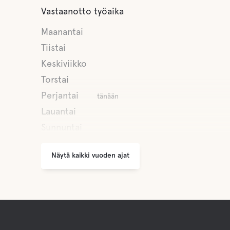
Vastaanotto työaika
Maanantai
Tiistai
Keskiviikko
Torstai
Perjantai
tänään
Lauantai
Sunnuntai
Näytä kaikki vuoden ajat