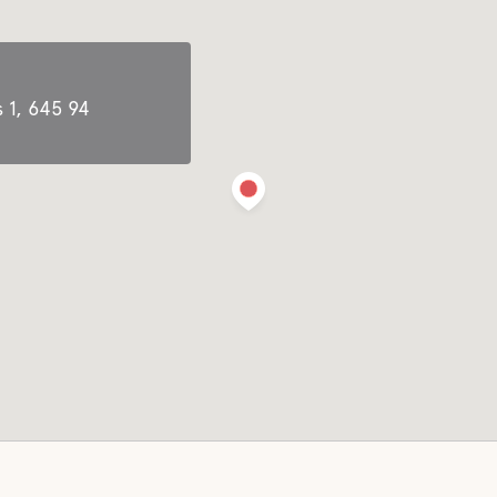
Metsäkävely
 tyhjennetään
vesi
 1, 645 94
omat
ja