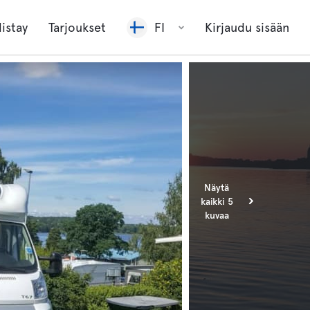
listay
Tarjoukset
FI
Kirjaudu sisään
Näytä
kaikki 5
kuvaa