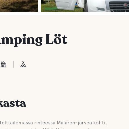
amping Löt
kasta
telttailemassa rinteessä Mälaren-järveä kohti,