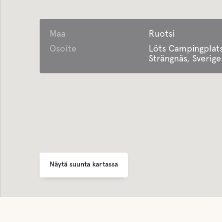
Huoneita/Palveluja
Latrine
liikuntarajoitteisille
Maa
Ruotsi
Makea 
Osoite
Löts Campingplats
LIFEPAK
Strängnäs, Sverige
defibrillaattori
Ruoka ja ju
Auki ympäri vuoden
Kauppo
Tarjoaa
kausimajoitusta
Vettä
Jätehuolto
Lake
Näytä suunta kartassa