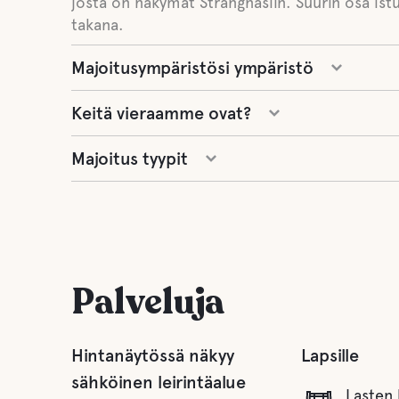
josta on näkymät Strängnäsiin. Suurin osa is
takana.
Majoitusympäristösi ympäristö
Keitä vieraamme ovat?
Majoitus tyypit
Palveluja
Hintanäytössä näkyy
Lapsille
sähköinen leirintäalue
Lasten 