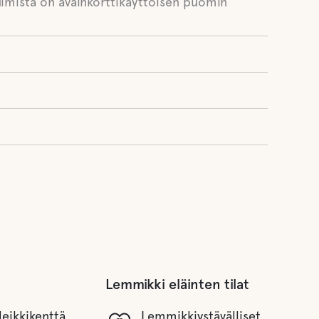
tuimista on avainkorttikäyttöisen puomin
Lemmikki eläinten tilat
leikkikenttä
Lemmikkiystävälliset