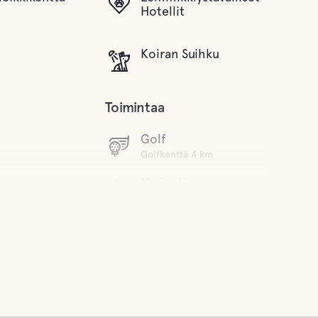
Hotellit
Koiran Suihku
Toimintaa
Golf
Golfkenttä 4 km
Minigolf
e/TV-huone
Boule
Kalastus
 viemäröinti
Vaellusreittejä