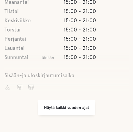
Maanantai
15:00 - 21:00
Tiistai
15:00 - 21:00
Keskiviikko
15:00 - 21:00
Ruoka ja juomat
Torstai
15:00 - 21:00
Kauppoja
Perjantai
15:00 - 21:00
300 metrin päässä leirintäalueelta on Mac45. Kioski,
yksinkertaisempi elämä ja ravintola.
Lauantai
15:00 - 21:00
Sunnuntai
15:00 - 21:00
tänään
kahvi
Sisään-ja uloskirjautumisaika
Buffe/lounas
300 metrin päässä leirintäalueelta on Mac45, joka tarjoaa
päivittäisen lounaan.
Sisäänkirjautuminen
15:00
A la carte
Uloskirjautuminen,
14:00
300 metrin päässä leirintäalueelta on Mac45, joka tarjoaa
Näytä kaikki vuoden ajat
kunnes
yksinkertaisen menun päivittäin.
Lemmikki eläinten tilat
Sisäänkirjautuminen
15:00