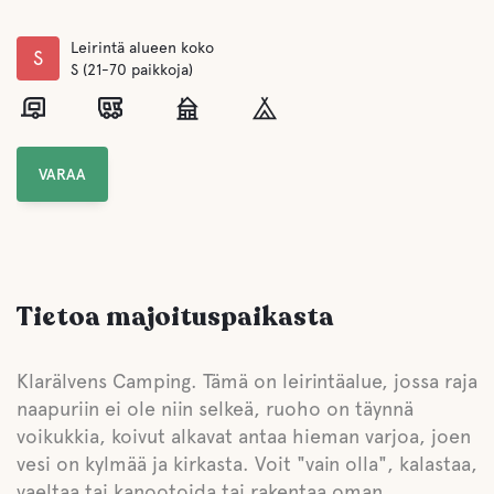
Leirintä alueen koko
S
S (21-70 paikkoja)
VARAA
Tietoa majoituspaikasta
Klarälvens Camping. Tämä on leirintäalue, jossa raja
naapuriin ei ole niin selkeä, ruoho on täynnä
voikukkia, koivut alkavat antaa hieman varjoa, joen
vesi on kylmää ja kirkasta. Voit "vain olla", kalastaa,
vaeltaa tai kanootoida tai rakentaa oman