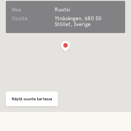
Oman ajoneuvon pysäköinti tehdään mökin tai hänen
Maa
Ruotsi
asuntovaununsa vieressä.
Osoite
Ytnäsängen, 680 50
Pesula
Stöllet, Sverige
Kun vastaanotto on auki, voit varata pesutuvan.
Auki ympäri vuoden
Ympäri vuoden avoinna on 11 mökkiä. Varaa ja maksa
etukäteen, niin saat koodin avainlaatikkoon.
Jätehuolto
Meillä on erilliset astiat kaiken jätteen lajitteluun. On
tärkeää, että me yhdessä heitämme sen oikein!
Comfort
Näytä suunta kartassa
Wc
Suihku
Joissakin mökeissä on suihku. Huoltorakennuksessa on