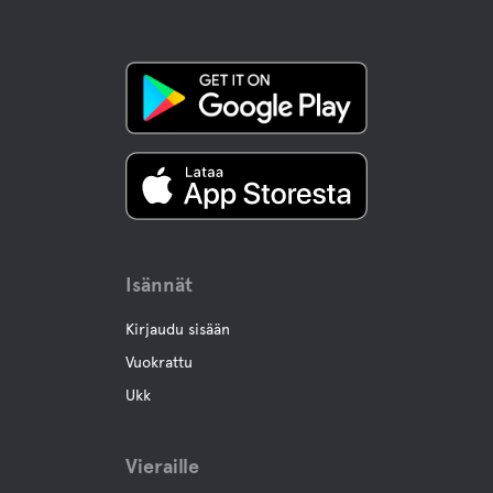
Uloskirjautuminen,
11:00
Lemmikkiystävälliset Hotellit
kunnes
Toimintaa
Kalastus
Vaellusreittejä
Noin 7 km:n päässä leirintäalueelta on Fäntjänsskogenin
luonnonsuojelualue, jossa on upea luonto ja mukava
Isännät
polku.
Kirjaudu sisään
Villi Safari
Vuokrattu
Kesäviikkojen aikana voit tarjota majavasafarin oppaan
kanssa. Varattu etukäteen. Katso: www.vildmark.se
Ukk
Kokous tilat
Vieraille