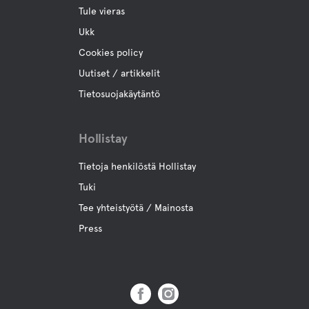
Luontokokemus
Tule vieras
Ainutlaatuinen puulauttaretki Klarälvenillä, jonne
rakennetaan oma tukki- ja köysilautta.
Ukk
Cookies policy
Kanoottien vuokraus
Uutiset / artikkelit
Tietosuojakäytäntö
Hollistay
Tietoja henkilöstä Hollistay
Tuki
Tee yhteistyötä / Mainosta
Press