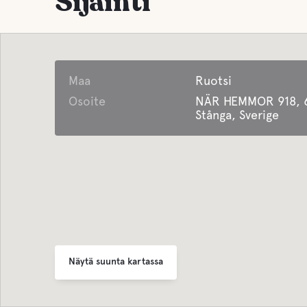
Sijainti
Huoneita/Palveluja
Ocean
liikuntarajoitteisille
Jätehuolto
Maa
Ruotsi
Osoite
NÄR HEMMOR 918, 
Stånga, Sverige
Näytä suunta kartassa