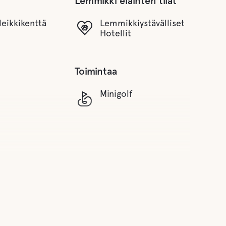
Lemmikki eläinten tilat
leikkikenttä
Lemmikkiystävälliset
Hotellit
Toimintaa
Minigolf
vesi