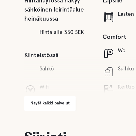
Hintanäytössä näkyy
Lapsille
sähköinen leirintäalue
Lasten 
heinäkuussa
Hinta alle 350 SEK
Comfort
Wc
Kiinteistössä
Sähkö
Suihku
Wifi
Keittiö
Näytä kaikki palvelut
Grilli alue
Makea 
Pesula
Vettä