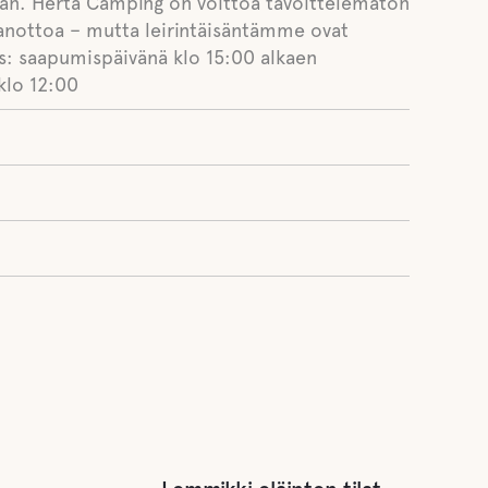
aan. Herta Camping on voittoa tavoittelematon
taanottoa – mutta leirintäisäntämme ovat
ys: saapumispäivänä klo 15:00 alkaen
klo 12:00