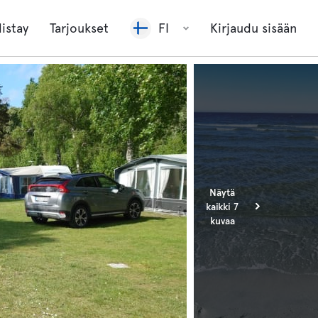
listay
Tarjoukset
FI
Kirjaudu sisään
Näytä
kaikki 7
kuvaa