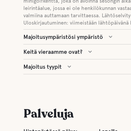
minigolfkenttä, joka on avoinna sesongin aik
leirintäalue, jossa ei ole henkilökunnan vas
valmiina auttamaan tarvittaessa. Lähtöselvit
Uloskirjautuminen: viimeistään lähtöpäivänä 
Majoitusympäristösi ympäristö
Keitä vieraamme ovat?
Majoitus tyypit
Palveluja