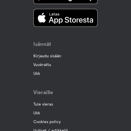
Lemmikki eläinten tilat
Lemmikkiystävälliset Hotellit
Isännät
Toimintaa
Kirjaudu sisään
Veneen vuokraus
Vuokrattu
Ja venehiomakoneen vuokraus.
Ukk
Polku pyörien vuokraus
Vieraille
Kalastus
Tule vieras
Ukk
Vaellusreittejä
Cookies policy
Uutiset / artikkelit