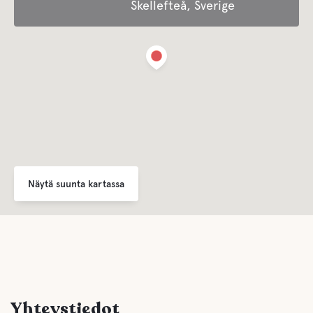
Skellefteå, Sverige
Viihde
Tiistain kirpputori, kamppailulajiesitykset, trubaduurit ja
tanssiesitykset.
Tarjoaa kausimajoitusta
Jätehuolto
Tarjoaa liikemajoitusta
Näytä suunta kartassa
Lapsille
Lasten leikkikenttä
Pomppulinna, leikkikenttä, polkuvene, m.m.
Comfort
Yhteystiedot