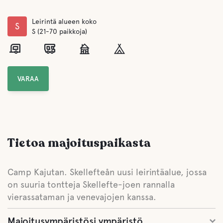
Leirintä alueen koko
S
S (21-70 paikkoja)
VARAA
Tietoa majoituspaikasta
Camp Kajutan. Skellefteån uusi leirintäalue, jossa
on suuria tontteja Skellefte-joen rannalla
vierassataman ja venevajojen kanssa.
Majoitusympäristösi ympäristö