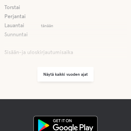
Torstai
Kauppoja
Perjantai
Lauantai
tänään
kahvi
Sunnuntai
Café Kajutanissa on voileipiä, kevyitä ruokia, kahvia.
jäätelöä ja täydet oikeudet.
Sisään-ja uloskirjautumisaika
Baari
Buffe/lounas
Näytä kaikki vuoden ajat
Yksinkertaiset tarjoillut ruoat
A la carte
Yksinkertaiset tarjoillut ruoat
Vettä
Lake