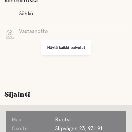
Kiinteistössä
Sähkö
Vastaanotto
Näytä kaikki palvelut
Wifi
Grilli alue
Pysäköinti
Sijainti
Pesula
Maa
Huoneita/Palveluja liikuntarajoitteisille
Ruotsi
Osoite
Slipvägen 23, 931 91