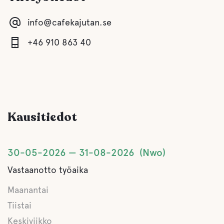
Wc
info@cafekajutan.se
Suihku
+46 910 863 40
Keittiö
Sauna
Kausitiedot
Harmaa viemäröinti
30-05-2026
31-08-2026
Nwo
Latrine tyhjennetään
Vastaanotto työaika
Makea vesi
Maanantai
Tiistai
Keskiviikko
Ruoka ja juomat