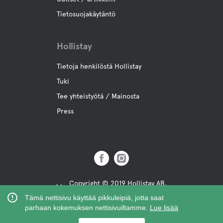
Kokous tilat
Tietosuojakäytäntö
Hollistay
Tietoja henkilöstä Hollistay
Tuki
Tee yhteistyötä / Mainosta
Press
Copyright © 2019 Hollistay AB,
Org.Nr: 559121-9463
Tämä nettisivu käyttää pikkuleipiä, jotta saat
parhaan kokemuksen nettisivuiltamme.
Lue lisää