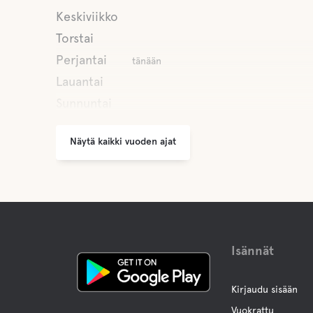
Keskiviikko
Torstai
Perjantai
tänään
Lauantai
Sunnuntai
Näytä kaikki vuoden ajat
Isännät
Kirjaudu sisään
Vuokrattu