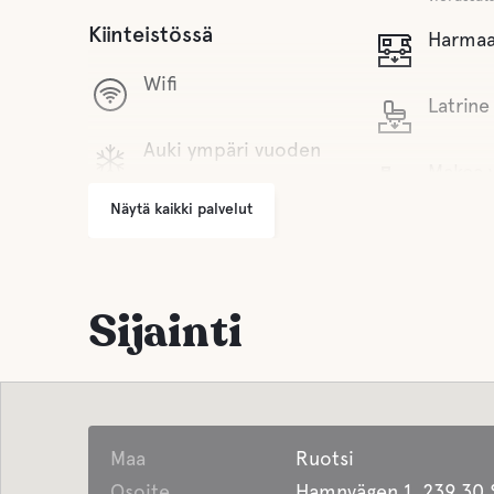
Kiinteistössä
Harmaa
Wifi
Latrine
Auki ympäri vuoden
Makea 
Näytä kaikki palvelut
Jätehuolto
Ruoka ja ju
Etäisyys keskustaan
Kauppo
Satama sijaitsee muutaman
Sijainti
kilometrin päässä
kaupungin keskustasta
kahvi
länteen
Baari
Maa
Ruotsi
Osoite
Hamnvägen 1, 239 30 