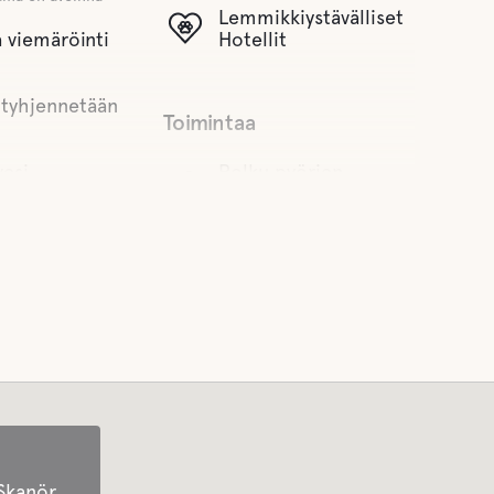
Lemmikkiystävälliset
 viemäröinti
Hotellit
 tyhjennetään
Toimintaa
vesi
Polku pyörien
vuokraus
Talletusta vastaan ja
saatavuuden mukaan
omat
ja
Skanör,