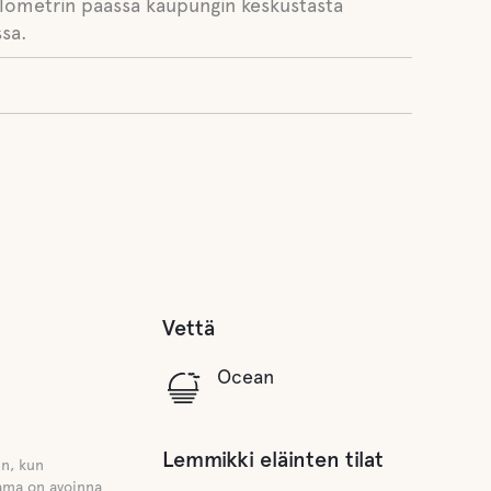
lometrin päässä kaupungin keskustasta
sa.
Vettä
Ocean
Lemmikki eläinten tilat
in, kun
ama on avoinna