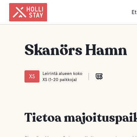
Et
Skanörs Hamn
Leirintä alueen koko
XS
XS (1-20 paikkoja)
Tietoa majoituspai