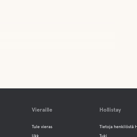
Vieraille
Hollistay
Tule vieras
Tietoja henkilöstä H
Ukk
Tuki