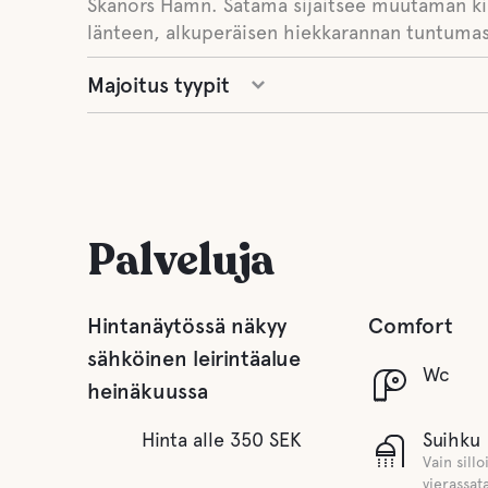
Skanörs Hamn. Satama sijaitsee muutaman ki
länteen, alkuperäisen hiekkarannan tuntumas
Majoitus tyypit
Palveluja
Hintanäytössä näkyy
Comfort
sähköinen leirintäalue
Wc
heinäkuussa
Hinta alle 350 SEK
Suihku
Vain sillo
vierassat