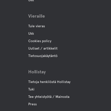
Ukk
Golf
Vieraille
Boule
Tule vieras
Kalastus
Ukk
Cookies policy
Vaellusreittejä
Uutiset / artikkelit
Tietosuojakäytäntö
Maasto pyörä reitit
Hollistay
Kokous tilat
Tietoja henkilöstä Hollistay
Tuki
Tee yhteistyötä / Mainosta
Press