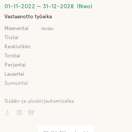
Latrine tyhjennetään
01-11-2022
31-12-2028
Nwo
Vastaanotto työaika
Makea vesi
Maanantai
tänään
Camper Clean
Tiistai
Keskiviikko
Torstai
Ruoka ja juomat
Perjantai
Kauppoja
Lauantai
Sunnuntai
kahvi
Sisään-ja uloskirjautumisaika
Buffe/lounas
Sisäänkirjautuminen
11:30
Vettä
Uloskirjautuminen,
11:30