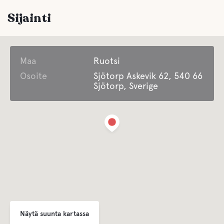
Pysäköinti
Sijainti
Pesula
Maa
Huoneita/Palveluja liikuntarajoitteisille
Ruotsi
Osoite
Sjötorp Askevik 62, 540 66
Sjötorp, Sverige
Viihde
Auki ympäri vuoden
Lapsille
Lasten leikkikenttä
Näytä suunta kartassa
Comfort