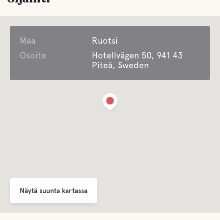
Pesula
Maa
Huoneita/Palveluja liikuntarajoitteisille
Ruotsi
Osoite
Hotellvägen 50, 941 43
Piteå, Sweden
Viihde
Tarjoamme suuren viihdeohjelman
LIFEPAK defibrillaattori
Auki ympäri vuoden
Tarjoaa kausimajoitusta
Jätehuolto
Näytä suunta kartassa
Tarjoaa liikemajoitusta