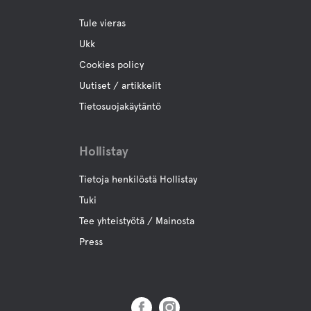
Paikan päällä on useita ravintoloita
Tule vieras
Ukk
Vettä
Cookies policy
Allas
Uutiset / artikkelit
Tietosuojakäytäntö
Ocean
Hollistay
Poreallas
Tietoja henkilöstä Hollistay
Tuki
Lemmikki eläinten tilat
Tee yhteistyötä / Mainosta
Press
Lemmikkiystävälliset Hotellit
Levähdys maa