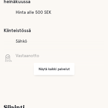
heinäkuussa
Hinta alle 500 SEK
Kiinteistössä
Sähkö
Vastaanotto
Näytä kaikki palvelut
Wifi
Pienet kaupat
Pysäköinti
Sijainti