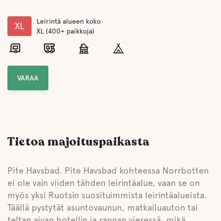
Leirintä alueen koko
XL
XL (400+ paikkoja)
VARAA
Tietoa majoituspaikasta
Pite Havsbad. Pite Havsbad kohteessa Norrbotten
ei ole vain viiden tähden leirintäalue, vaan se on
myös yksi Ruotsin suosituimmista leirintäalueista.
Täällä pystytät asuntovaunun, matkailuauton tai
teltan aivan hotellin ja rannan vieressä, mikä