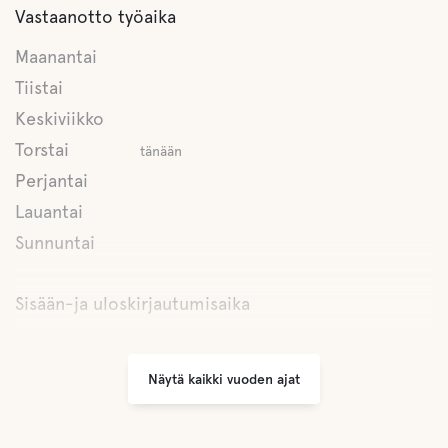
Vastaanotto työaika
Keittiö
Maanantai
Tiistai
Ruokasali
Keskiviikko
Torstai
tänään
Lounge/TV-huone
Perjantai
Lauantai
Sauna
Sunnuntai
Harmaa viemäröinti
Sisään-ja uloskirjautumisaika
Latrine tyhjennetään
Näytä kaikki vuoden ajat
Makea vesi