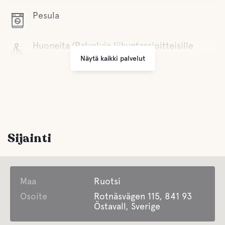
Pesula
Huoneita/Palveluja liikuntarajoitteisille
Näytä kaikki palvelut
Jätehuolto
Lapsille
Sijainti
Lasten leikkikenttä
Comfort
Maa
Ruotsi
Osoite
Wc
Rotnäsvägen 115, 841 93
Östavall, Sverige