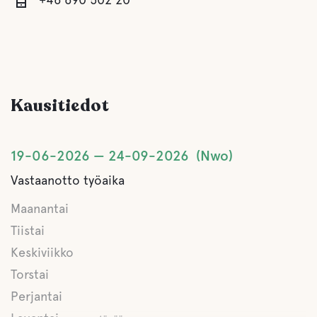
kahvi
Vettä
Kausitiedot
Lake
19-06-2026
24-09-2026
Nwo
Lemmikki eläinten tilat
Vastaanotto työaika
Lemmikkiystävälliset Hotellit
Maanantai
Tiistai
Toimintaa
Keskiviikko
Torstai
Veneen vuokraus
Perjantai