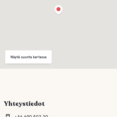
Suihku
Keittiö
Lounge/TV-huone
Harmaa viemäröinti
Näytä suunta kartassa
Latrine tyhjennetään
Makea vesi
Ruoka ja juomat
Yhteystiedot
Kauppoja
+46 690 502 20