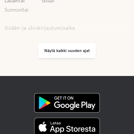
Lauantai
tänään
Boule
Sunnuntai
Kalastus
Sisään-ja uloskirjautumisaika
Vaellusreittejä
Näytä kaikki vuoden ajat
Kanoottien vuokraus
Liikunta