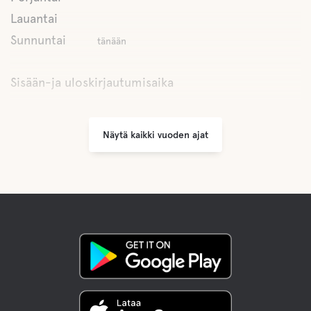
Lauantai
Sunnuntai
tänään
Sisään-ja uloskirjautumisaika
Näytä kaikki vuoden ajat