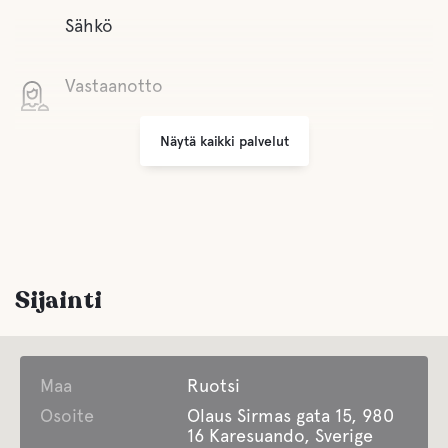
Sähkö
Vastaanotto
Näytä kaikki palvelut
Jätehuolto
Comfort
Wc
Sijainti
Suihku
Maa
Sauna
Ruotsi
Osoite
Olaus Sirmas gata 15, 980
16 Karesuando, Sverige
Harmaa viemäröinti