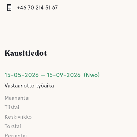
+46 70 214 51 67
Kalastus
Vaellusreittejä
Luontokokemus
Kausitiedot
15-05-2026
15-09-2026
Nwo
Vastaanotto työaika
Maanantai
Tiistai
Keskiviikko
Torstai
Perjantai