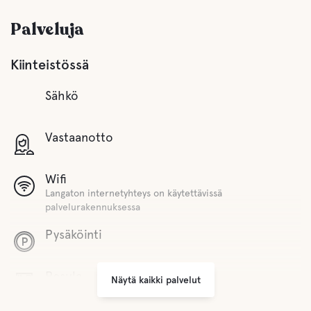
Palveluja
Kiinteistössä
Sähkö
Vastaanotto
Wifi
Langaton internetyhteys on käytettävissä
palvelurakennuksessa
Pysäköinti
Pesula
Näytä kaikki palvelut