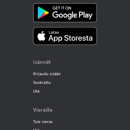
Laskettelu
Hiihto
Skootteri polku
Isännät
Kirjaudu sisään
Vuokrattu
Ukk
Vieraille
Tule vieras