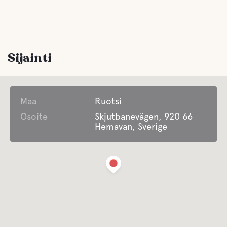
Tarjoaa kausimajoitusta
Fjällforsens Camping tarjoaa vain kokoaikaisia paikkoja
Jätehuolto
Sijainti
Comfort
Wc
Maa
Ruotsi
Osoite
Skjutbanevägen, 920 66
Hemavan, Sverige
Suihku
Keittiö
Ruokasali
Sauna