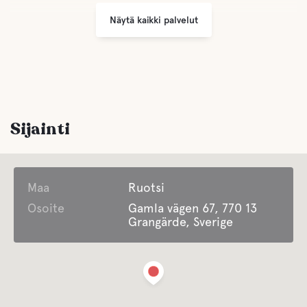
Näytä kaikki palvelut
Auki ympäri vuoden
Comfort
Wc
Sijainti
Makea vesi
Maa
Ruotsi
Vettä
Osoite
Gamla vägen 67, 770 13
Grangärde, Sverige
Lake