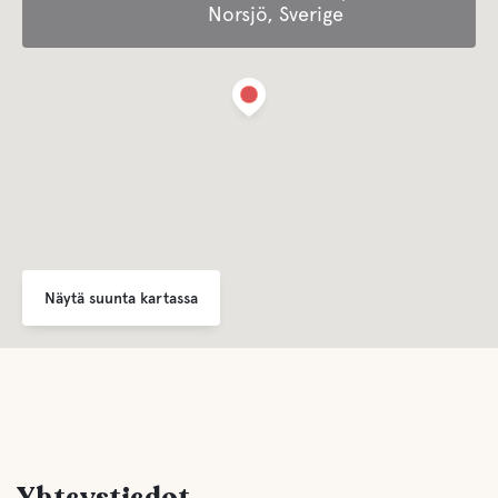
Huoneita/Palveluja liikuntarajoitteisille
Norsjö, Sverige
Auki ympäri vuoden
Tarjoaa kausimajoitusta
Disko / tanssi
Jätehuolto
Näytä suunta kartassa
Etäisyys keskustaan
Comfort
Wc
Yhteystiedot