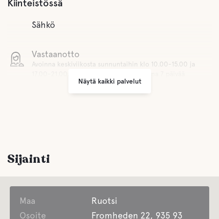
Kiinteistössä
Sähkö
Vastaanotto
Avoinna keskiviikosta sunnuntaihin klo 10.00-15.00 ja
17.00-21.00. Sesonkiaikana se on avoinna 7 päivää
Näytä kaikki palvelut
viikossa.
Wifi
Grilli alue
Sijainti
Pysäköinti
Pesula
Maa
Ruotsi
Osoite
Fromheden 22, 935 93