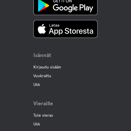
Lemmikki eläinten tilat
Lemmikkiystävälliset Hotellit
Swimming for dogs
Isännät
Kirjaudu sisään
Toimintaa
Vuokrattu
Golf
Ukk
Kalastus
Vieraille
Tule vieras
Vaellusreittejä
Ukk