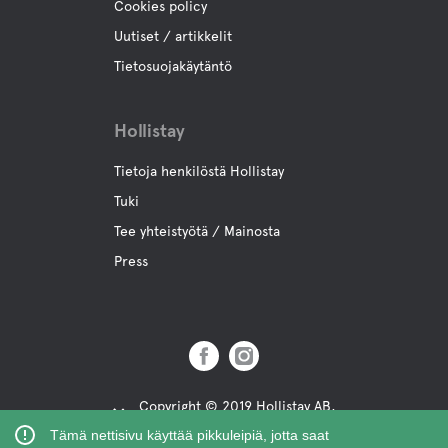
Cookies policy
Skootteri polku
Uutiset / artikkelit
Tietosuojakäytäntö
Kokous tilat
Hollistay
Tietoja henkilöstä Hollistay
Tuki
Tee yhteistyötä / Mainosta
Press
Copyright © 2019 Hollistay AB,
Org.Nr: 559121-9463
Tämä nettisivu käyttää pikkuleipiä, jotta saat