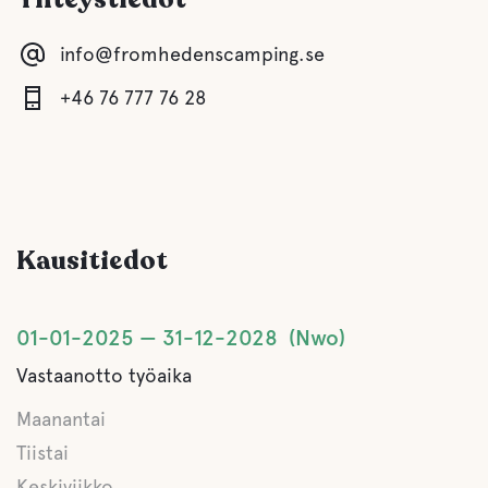
Suihku
info@fromhedenscamping.se
+46 76 777 76 28
Keittiö
Ruokasali
Sauna
Kausitiedot
Harmaa viemäröinti
01-01-2025
31-12-2028
Nwo
Latrine tyhjennetään
Vastaanotto työaika
Maanantai
Makea vesi
Tiistai
Keskiviikko