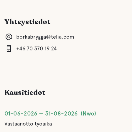
Baari
Yhteystiedot
Buffe/lounas
borkabrygga@telia.com
A la carte
+46 70 370 19 24
Vettä
Ocean
Kausitiedot
Lemmikki eläinten tilat
Lemmikkiystävälliset Hotellit
01-06-2026
31-08-2026
Nwo
Vastaanotto työaika
Toimintaa