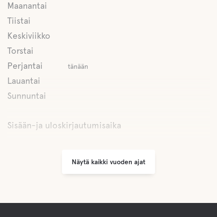
Maanantai
Kalastus
Tiistai
Keskiviikko
Torstai
Perjantai
tänään
Lauantai
Sunnuntai
Sisään-ja uloskirjautumisaika
Näytä kaikki vuoden ajat