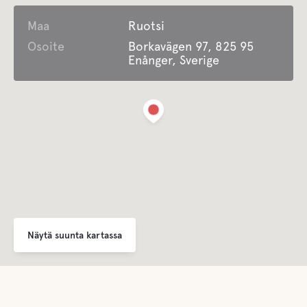
Maa
Ruotsi
Comfort
Osoite
Borkavägen 97, 825 95
Enånger, Sverige
Wc
Suihku
Latrine tyhjennetään
Makea vesi
Näytä suunta kartassa
Ruoka ja juomat
kahvi