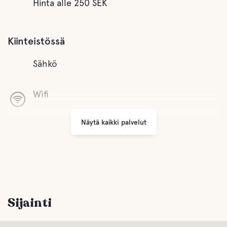
Hinta alle 250 SEK
Kiinteistössä
Sähkö
Wifi
Näytä kaikki palvelut
Grilli alue
Pysäköinti
Pesula
Sijainti
Huoneita/Palveluja liikuntarajoitteisille