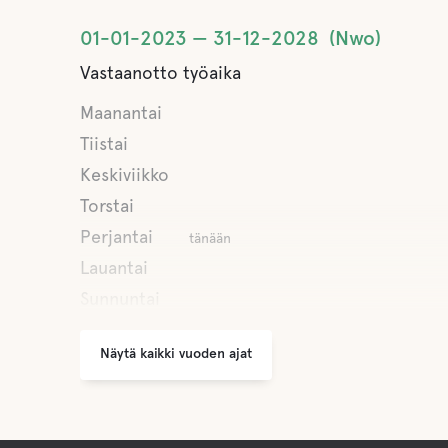
01-01-2023
31-12-2028
Nwo
Vastaanotto työaika
Maanantai
Tiistai
Keskiviikko
Torstai
Perjantai
tänään
Lauantai
Sunnuntai
Näytä kaikki vuoden ajat