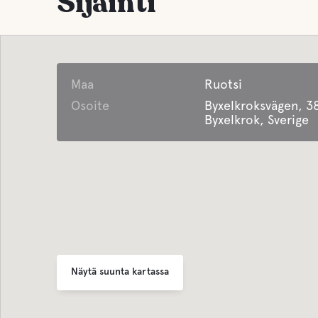
Sijainti
Auki ympäri vuoden
päästäkse
harmaan 
Makea 
Jätehuolto
Ota yhtey
Maa
Ruotsi
satamato
Etäisyys keskustaan
saadakses
Osoite
Byxelkroksvägen, 3
Täällä Byxelkrokissa kaikki
Byxelkrok, Sverige
on kävelymatkan päässä niin
hyvin uinnista, palvelusta ja
viihteestä
Näytä suunta kartassa