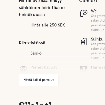
Hintanäytössä näkyy
Comfort
sähköinen leirintäalue
Wc
heinäkuussa
Ota yhtey
satamato
Hinta alle 250 SEK
päästäkse
suihkuun
Suihku
Kiinteistössä
Ota yhtey
satamato
Sähkö
päästäkse
suihkuun
Pienet kaupat
Harmaa
Ota yhtey
Saatavilla lähistöllä
satamato
Näytä kaikki palvelut
Grilli alue
päästäkse
harmaan 
Latrine
Pysäköinti
Ota yhtey
satamato