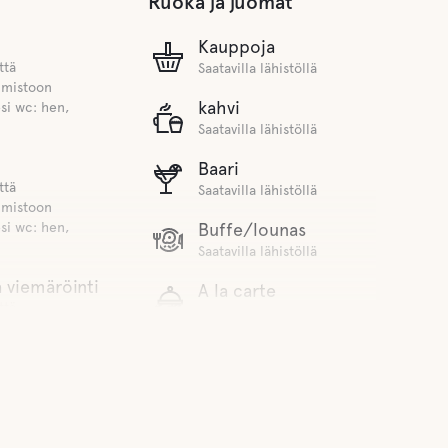
Ruoka ja juomat
Kauppoja
ttä
Saatavilla lähistöllä
imistoon
kahvi
si wc: hen,
Saatavilla lähistöllä
Baari
ttä
Saatavilla lähistöllä
imistoon
si wc: hen,
Buffe/lounas
Saatavilla lähistöllä
 viemäröinti
A la carte
ttä
Saatavilla lähistöllä
imistoon
si käymälään ja
Vettä
veden tyhjennysön
 tyhjennetään
Ocean
ttä
imistoon