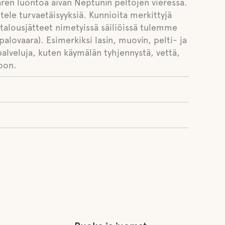
ren luontoa aivan Neptunin peltojen vieressä.
tele turvaetäisyyksiä. Kunnioita merkittyjä
titalousjätteet nimetyissä säiliöissä tulemme
palovaara). Esimerkiksi lasin, muovin, pelti- ja
alveluja, kuten käymälän tyhjennystä, vettä,
oon.