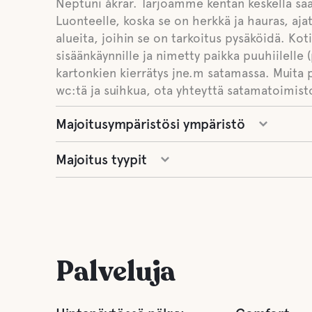
Neptuni åkrar. Tarjoamme kentän keskellä saa
Luonteelle, koska se on herkkä ja hauras, ajat
alueita, joihin se on tarkoitus pysäköidä. Ko
sisäänkäynnille ja nimetty paikka puuhiilelle (
kartonkien kierrätys jne.m satamassa. Muita p
wc:tä ja suihkua, ota yhteyttä satamatoimist
Majoitusympäristösi ympäristö
Majoitus tyypit
Palveluja