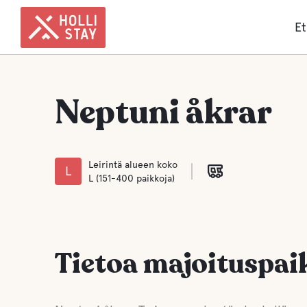
Et
Neptuni åkrar
Leirintä alueen koko
L
L (151-400 paikkoja)
Tietoa majoituspai