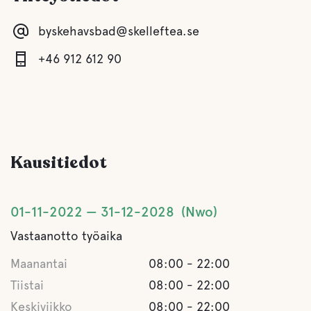
byskehavsbad@skelleftea.se
Lasten kerho
+46 912 612 90
Comfort
Wc
Kausitiedot
Suihku
Keittiö
01-11-2022
31-12-2028
Nwo
Vastaanotto työaika
Ruokasali
Maanantai
08:00 - 22:00
Lounge/TV-huone
Tiistai
08:00 - 22:00
Keskiviikko
08:00 - 22:00