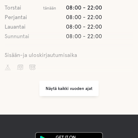
Sauna
Torstai
08:00 - 22:00
tänään
Perjantai
08:00 - 22:00
Harmaa viemäröinti
Lauantai
08:00 - 22:00
Sunnuntai
08:00 - 22:00
Latrine tyhjennetään
Sisään-ja uloskirjautumisaika
Makea vesi
Sisäänkirjautuminen
12:00
Camper Clean
Uloskirjautuminen,
12:00
Näytä kaikki vuoden ajat
kunnes
Ruoka ja juomat
Sisäänkirjautuminen
15:00
Kauppoja
Uloskirjautuminen,
12:00
kunnes
kahvi