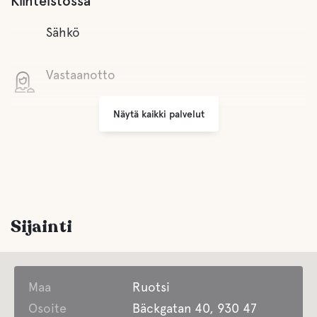
Kiinteistössä
Sähkö
Vastaanotto
Näytä kaikki palvelut
Wifi
Pienet kaupat
Grilli alue
Sijainti
Pysäköinti
Maa
Pesula
Ruotsi
Osoite
Bäckgatan 40, 930 47