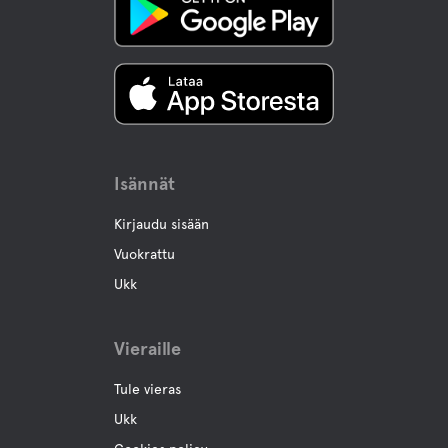
Baari
Buffe/lounas
Isännät
Vettä
Kirjaudu sisään
Allas
Vuokrattu
Ukk
Ocean
Vieraille
Lemmikki eläinten tilat
Tule vieras
Lemmikkiystävälliset Hotellit
Ukk