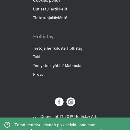
Cookies policy
Koiran Suihku
Uutiset / artikkelit
Tietosuojakäytäntö
Levähdys maa
Hollistay
Swimming for dogs
Tietoja henkilöstä Hollistay
Tuki
Toimintaa
Tee yhteistyötä / Mainosta
Press
Veneen vuokraus
Polku pyörien vuokraus
Tennis
Copyright © 2019 Hollistay AB,
Org.Nr: 559121-9463
Tämä nettisivu käyttää pikkuleipiä, jotta saat
Minigolf