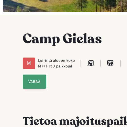
Camp Gielas
Leirintä alueen koko
M
M (71-150 paikkoja)
VARAA
Tietoa majoituspai