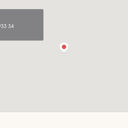
joitusta
Hiihto
s keskustaan
933 34
m päässä
rin keskustasta.