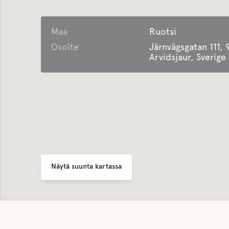
Tarjoaa
liikema
Maa
Ruotsi
Etäisyy
Osoite
Järnvägsgatan 111, 
Noin 1 k
Arvidsjaur, Sverige
Arvidsjau
Näytä suunta kartassa