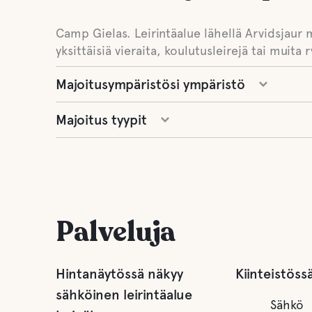
Camp Gielas. Leirintäalue lähellä Arvidsjaur m
yksittäisiä vieraita, koulutusleirejä tai muita 
Majoitusympäristösi ympäristö
Majoitus tyypit
Palveluja
Hintanäytössä näkyy
Kiinteistöss
sähköinen leirintäalue
Sähkö