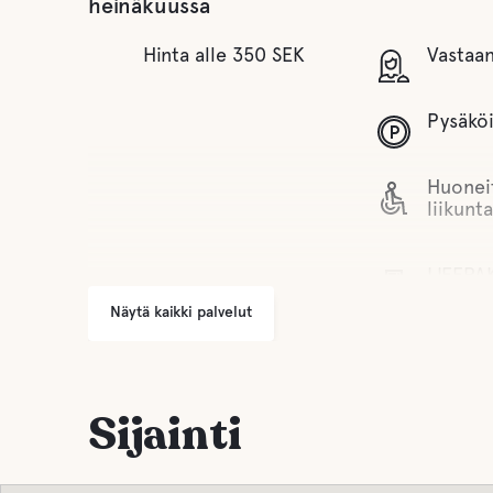
heinäkuussa
Hinta alle 350 SEK
Vastaa
Pysäköi
Huonei
liikunta
LIFEPA
defibril
Näytä kaikki palvelut
Auki y
Sijainti
Jätehu