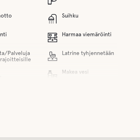
notto
Suihku
nti
Harmaa viemäröinti
ta/Palveluja
Latrine tyhjennetään
rajoitteisille
Makea vesi
K
laattori
Lemmikki eläinten tilat
mpäri vuoden
Lemmikkiystävälliset
Hotellit
olto
Toimintaa