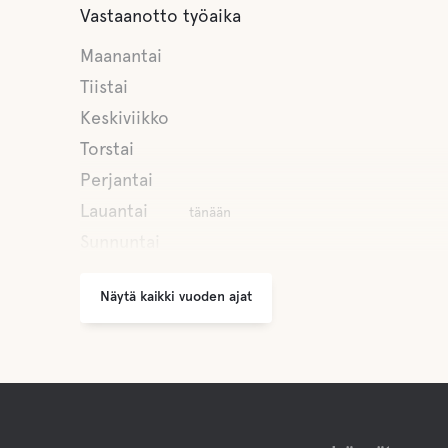
Vastaanotto työaika
Maanantai
Tiistai
Keskiviikko
Torstai
Perjantai
Lauantai
tänään
Sunnuntai
Näytä kaikki vuoden ajat