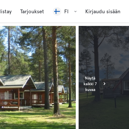
listay
Tarjoukset
FI
Kirjaudu sisään
Näytä
kaikki 7
kuvaa