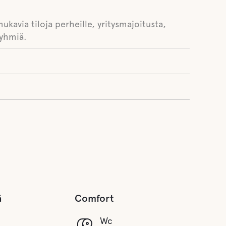
ukavia tiloja perheille, yritysmajoitusta,
ryhmiä.
ä
Comfort
Wc