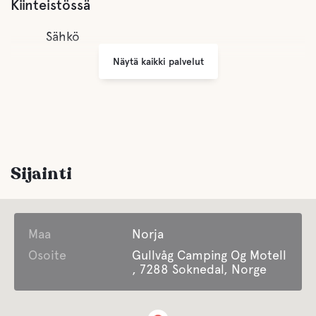
Kiinteistössä
Sähkö
Näytä kaikki palvelut
Sijainti
Maa
Norja
Osoite
Gullvåg Camping Og Motell
, 7288 Soknedal, Norge