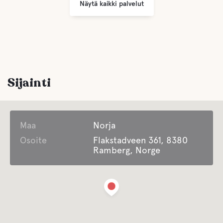
Näytä kaikki palvelut
Sijainti
Maa
Norja
Osoite
Flakstadveen 361, 8380
Ramberg, Norge