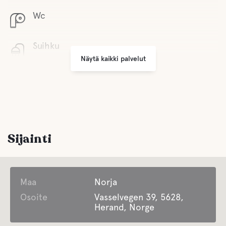
Wc
Suihku
Näytä kaikki palvelut
Toimintaa
Vaellusreittejä
Sijainti
Maa
Norja
Osoite
Vasselvegen 39, 5628,
Herand, Norge