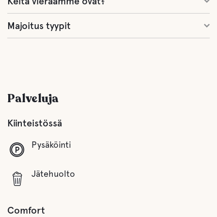
Keitä vieraamme ovat?
Majoitus tyypit
Palveluja
Kiinteistössä
Pysäköinti
Jätehuolto
Comfort