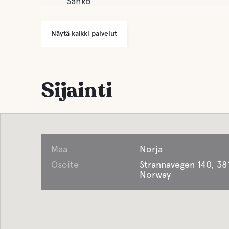
Sähkö
Näytä kaikki palvelut
Sijainti
Maa
Norja
Osoite
Strannavegen 140, 38
Norway