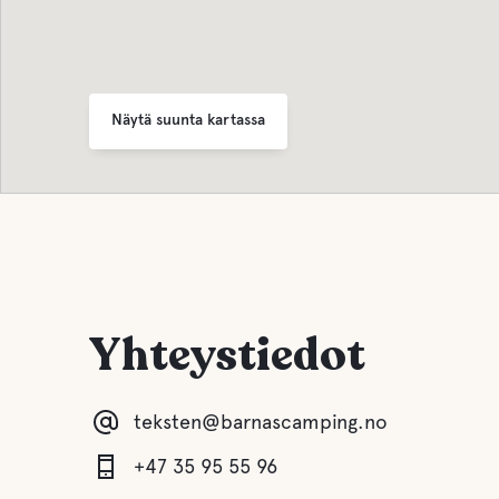
Näytä suunta kartassa
Yhteystiedot
teksten@barnascamping.no
+47 35 95 55 96