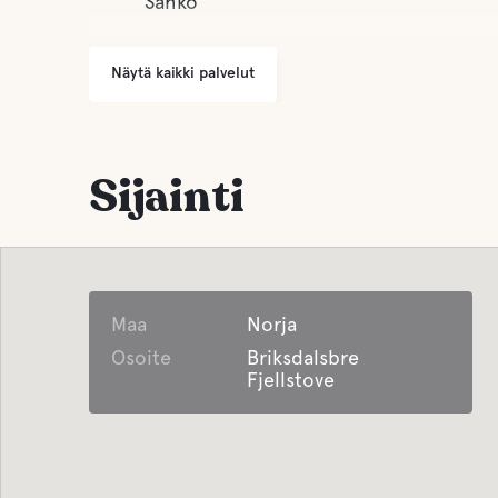
Sähkö
Näytä kaikki palvelut
Sijainti
Maa
Norja
Osoite
Briksdalsbre
Fjellstove