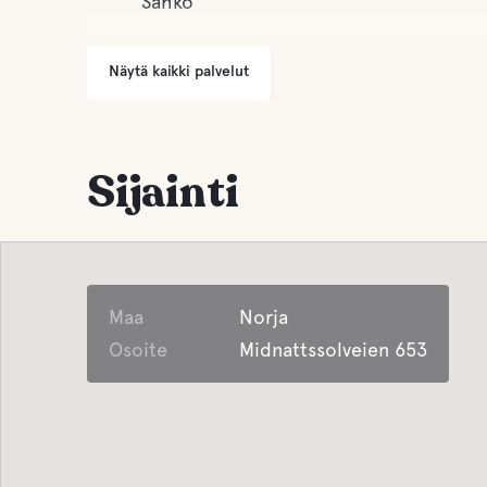
Sähkö
Näytä kaikki palvelut
Sijainti
Maa
Norja
Osoite
Midnattssolveien 653