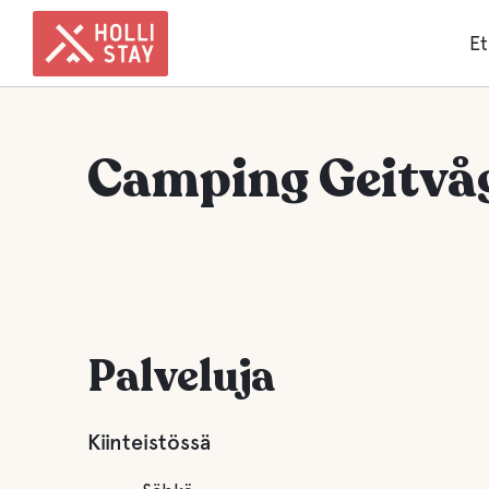
Et
Camping Geitvå
Palveluja
Kiinteistössä