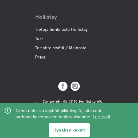
Hollistay
Tietoja henkilöstä Hollistay
Tuki
Tee yhteistyötä / Mainosta
Press
Copyright © 2019 Hollistay AB,
Org.Nr: 559121-9463
Tämä nettisivu käyttää pikkuleipiä, jotta saat
parhaan kokemuksen nettisivuiltamme.
Lue lisää
Hyväksy keksit